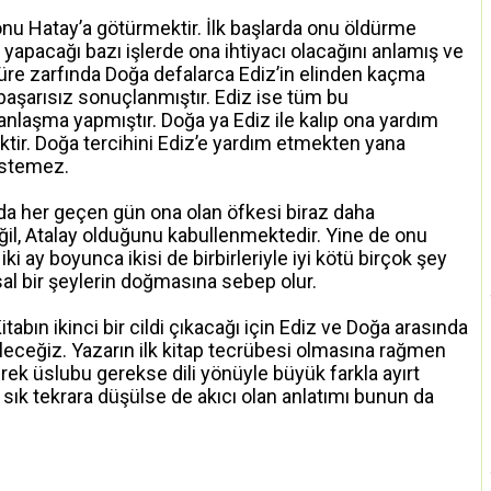
i onu Hatay’a götürmektir. İlk başlarda onu öldürme
e yapacağı bazı işlerde ona ihtiyacı olacağını anlamış ve
süre zarfında Doğa defalarca Ediz’in elinden kaçma
şarısız sonuçlanmıştır. Ediz ise tüm bu
anlaşma yapmıştır. Doğa ya Ediz ile kalıp ona yardım
ektir. Doğa tercihini Ediz’e yardım etmekten yana
 istemez.
a da her geçen gün ona olan öfkesi biraz daha
il, Atalay olduğunu kabullenmektedir. Yine de onu
ki ay boyunca ikisi de birbirleriyle iyi kötü birçok şey
sal bir şeylerin doğmasına sebep olur.
itabın ikinci bir cildi çıkacağı için Ediz ve Doğa arasında
leceğiz. Yazarın ilk kitap tecrübesi olmasına rağmen
ek üslubu gerekse dili yönüyle büyük farkla ayırt
k sık tekrara düşülse de akıcı olan anlatımı bunun da