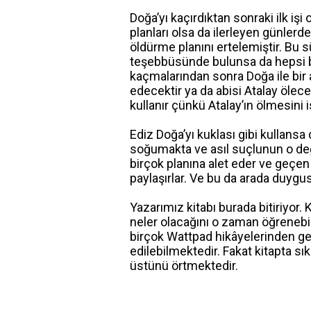
Doğa’yı kaçırdıktan sonraki ilk iş
planları olsa da ilerleyen günlerd
öldürme planını ertelemiştir. Bu 
teşebbüsünde bulunsa da hepsi ba
kaçmalarından sonra Doğa ile bir 
edecektir ya da abisi Atalay ölec
kullanır çünkü Atalay’ın ölmesini
Ediz Doğa’yı kuklası gibi kullans
soğumakta ve asıl suçlunun o değ
birçok planına alet eder ve geçen i
paylaşırlar. Ve bu da arada duygu
Yazarımız kitabı burada bitiriyor. K
neler olacağını o zaman öğrenebi
birçok Wattpad hikâyelerinden ger
edilebilmektedir. Fakat kitapta sı
üstünü örtmektedir.