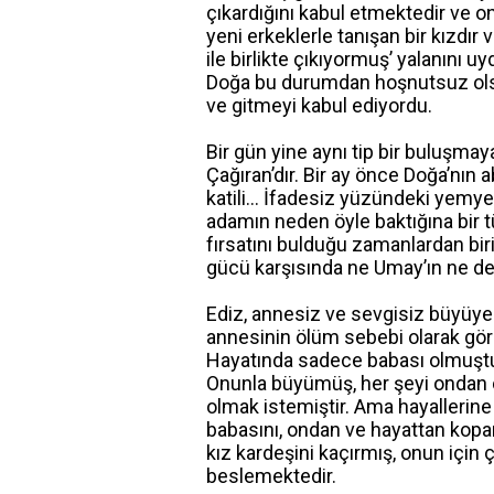
çıkardığını kabul etmektedir ve o
yeni erkeklerle tanışan bir kızdır
ile birlikte çıkıyormuş’ yalanını u
Doğa bu durumdan hoşnutsuz olsa 
ve gitmeyi kabul ediyordu.
Bir gün yine aynı tip bir buluşma
Çağıran’dır. Bir ay önce Doğa’nın 
katili… İfadesiz yüzündeki yemye
adamın neden öyle baktığına bir t
fırsatını bulduğu zamanlardan biri
gücü karşısında ne Umay’ın ne de
Ediz, annesiz ve sevgisiz büyüye
annesinin ölüm sebebi olarak gör
Hayatında sadece babası olmuştu
Onunla büyümüş, her şeyi ondan ö
olmak istemiştir. Ama hayallerine
babasını, ondan ve hayattan kopa
kız kardeşini kaçırmış, onun için
beslemektedir.