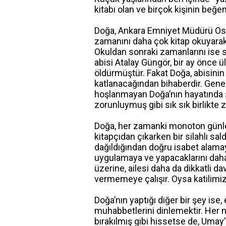
kitabı olan ve birçok kişinin beğe
Doğa, Ankara Emniyet Müdürü Osm
zamanını daha çok kitap okuyarak 
Okuldan sonraki zamanlarını ise sür
abisi Atalay Güngör, bir ay önce ü
öldürmüştür. Fakat Doğa, abisinin
katlanacağından bihaberdir. Gene
hoşlanmayan Doğa’nın hayatında 
zorunluymuş gibi sık sık birlikte z
Doğa, her zamanki monoton günleri
kitapçıdan çıkarken bir silahlı sal
dağıldığından doğru isabet alamayı
uygulamaya ve yapacaklarını daha 
üzerine, ailesi daha da dikkatli d
vermemeye çalışır. Oysa katilimi
Doğa’nın yaptığı diğer bir şey ise, e
muhabbetlerini dinlemektir. Her 
bırakılmış gibi hissetse de, Umay