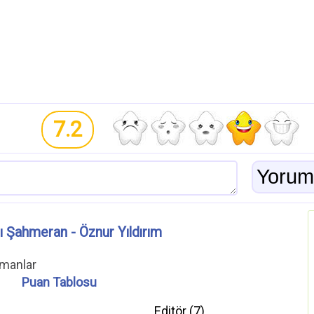
7.2
 Şahmeran - Öznur Yıldırım
omanlar
Puan Tablosu
Editör (
7
)