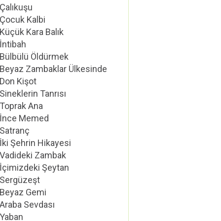
Çalıkuşu
Çocuk Kalbi
Küçük Kara Balık
İntibah
Bülbülü Öldürmek
Beyaz Zambaklar Ülkesinde
Don Kişot
Sineklerin Tanrısı
Toprak Ana
İnce Memed
Satranç
İki Şehrin Hikayesi
Vadideki Zambak
İçimizdeki Şeytan
Sergüzeşt
Beyaz Gemi
Araba Sevdası
Yaban