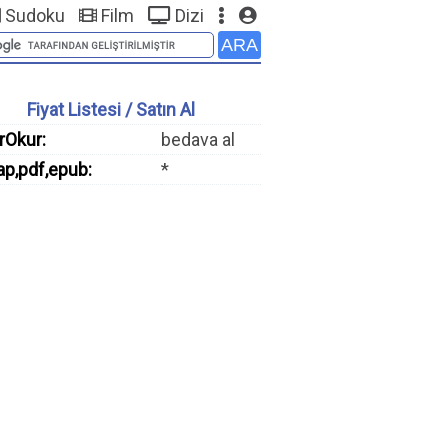
Sudoku
Film
Dizi
Fiyat Listesi / Satın Al
rOkur:
bedava al
ap,pdf,epub:
*