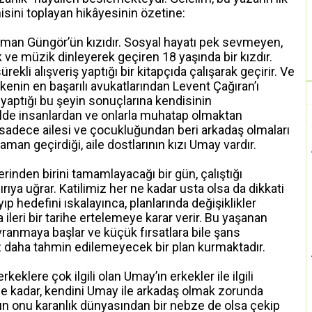
nisini toplayan hikâyesinin özetine:
an Güngör’ün kızıdır. Sosyal hayatı pek sevmeyen,
ve müzik dinleyerek geçiren 18 yaşında bir kızdır.
ekli alışveriş yaptığı bir kitapçıda çalışarak geçirir. Ve
lkenin en başarılı avukatlarından Levent Çağıran’ı
 yaptığı bu şeyin sonuçlarına kendisinin
lde insanlardan ve onlarla muhatap olmaktan
sadece ailesi ve çocukluğundan beri arkadaş olmaları
aman geçirdiği, aile dostlarının kızı Umay vardır.
nden birini tamamlayacağı bir gün, çalıştığı
dırıya uğrar. Katilimiz her ne kadar usta olsa da dikkati
p hedefini ıskalayınca, planlarında değişiklikler
ileri bir tarihe ertelemeye karar verir. Bu yaşanan
avranmaya başlar ve küçük fırsatlara bile şans
z daha tahmin edilemeyecek bir plan kurmaktadır.
rkeklere çok ilgili olan Umay’ın erkekler ile ilgili
ne kadar, kendini Umay ile arkadaş olmak zorunda
’ın onu karanlık dünyasından bir nebze de olsa çekip