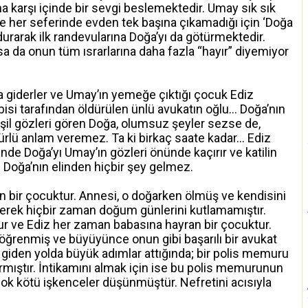
na karşı içinde bir sevgi beslemektedir. Umay sık sık
 ve her seferinde evden tek başına çıkamadığı için ‘Doğa
ydurarak ilk randevularına Doğa’yı da götürmektedir.
da onun tüm ısrarlarına daha fazla “hayır” diyemiyor
ya giderler ve Umay’ın yemeğe çıktığı çocuk Ediz
abisi tarafından öldürülen ünlü avukatın oğlu… Doğa’nın
şil gözleri gören Doğa, olumsuz şeyler sezse de,
ürlü anlam veremez. Ta ki birkaç saate kadar… Ediz
nde Doğa’yı Umay’ın gözleri önünde kaçırır ve katilin
 Doğa’nın elinden hiçbir şey gelmez.
n bir çocuktur. Annesi, o doğarken ölmüş ve kendisini
erek hiçbir zaman doğum günlerini kutlamamıştır.
r ve Ediz her zaman babasına hayran bir çocuktur.
ğrenmiş ve büyüyünce onun gibi başarılı bir avukat
 giden yolda büyük adımlar attığında; bir polis memuru
rmıştır. İntikamını almak için ise bu polis memurunun
 çok kötü işkenceler düşünmüştür. Nefretini acısıyla