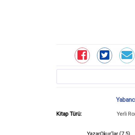
Yabancı
Kitap Türü:
Yerli R
YazarOkur'lar (
7.5
)