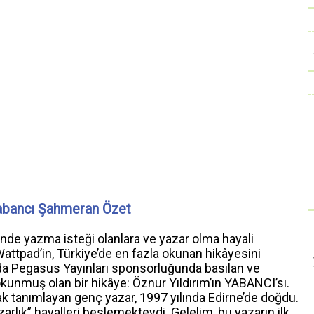
abancı Şahmeran Özet
de yazma isteği olanlara ve yazar olma hayali
Wattpad’in, Türkiye’de en fazla okunan hikâyesini
nda Pegasus Yayınları sponsorluğunda basılan ve
kunmuş olan bir hikâye: Öznur Yıldırım’ın YABANCI’sı.
ak tanımlayan genç yazar, 1997 yılında Edirne’de doğdu.
arlık” hayalleri beslemekteydi. Gelelim, bu yazarın ilk