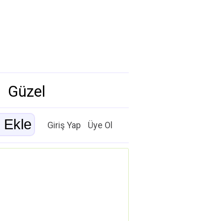
Güzel
Giriş Yap
Üye Ol