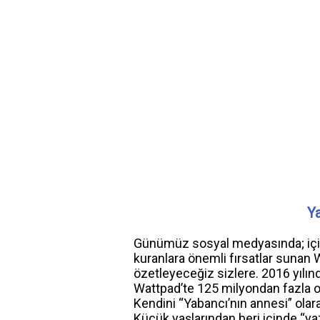
Y
Günümüz sosyal medyasında; için
kuranlara önemli fırsatlar sunan 
özetleyeceğiz sizlere. 2016 yılı
Wattpad’te 125 milyondan fazla o
Kendini “Yabancı’nın annesi” olar
Küçük yaşlarından beri içinde “yaz