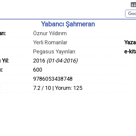
Yabancı Şahmeran
rı:
Öznur Yıldırım
Yerli Romanlar
Yaza
Pegasus Yayınları
e-kit
 Yıl:
2016
(01-04-2016)
ı:
600
9786053438748
:
7.2 / 10 | Yorum: 125