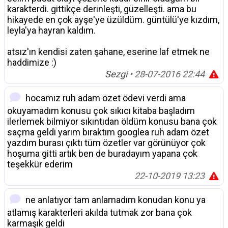
karakterdi. gittikçe derinleşti, güzelleşti. ama bu
hikayede en çok ayşe'ye üzüldüm. güntülü'ye kızdım,
leyla'ya hayran kaldım.
atsız'ın kendisi zaten şahane, eserine laf etmek ne
haddimize :)
Sezgi
• 28-07-2016 22:44
hocamız ruh adam özet ödevi verdi ama
okuyamadım konusu çok sıkıcı kitaba başladım
ilerlemek bilmiyor sıkıntıdan öldüm konusu bana çok
saçma geldi yarım bıraktım googlea ruh adam özet
yazdım burası çıktı tüm özetler var görünüyor çok
hoşuma gitti artık ben de buradayım yapana çok
teşekkür ederim
22-10-2019 13:23
ne anlatıyor tam anlamadım konudan konu ya
atlamış karakterleri akılda tutmak zor bana çok
karmaşık geldi