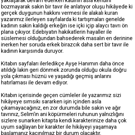
yaklaşarak devam ederken kadının asla kendini
bozmayarak sakin bir tavır ile anlatıyor oluşu hikâyede ki
gerçek duygunun hakkını vermesi ile alakalı kuran
yazarımız ilerleyen sayfalarda ki tartışmaları genelde
kadının sakin kaldığı erkeğin ise içki içip alaycı tavrı ön
plana çıkıyor. Edebiyatın hakikatlerin hayaller ile
süslemesi olduğundan bahsederek masalın en derinine
inerken her soruda erkek birazcık daha sert bir tavır ile
kadının karşısında duruyor.
Kitabın sayfaları ilerledikçe Ayşe Hanımın daha önce
atıldığı lakin geri dönmek zorunda olduğu okula doğru
yola çıkması hüznü ve yaşadığı geçmiş anlarını
hatırlaması ile devam ediyor.
Kitabın içerisinde geçen cümleler ile yazarımız sizi
hikâyeye sımsıkı sararken işin içinden asla
çıkamayacağınız, en zor durumda bile sakin ve ağır
tavrınız, Selim’in ani köpürmeleri ruhunun yalnızlığını
sizlere sunarken kitapta kendi karakterinize daha çok
uyum sağlayan bir karakter ile hikâyeyi yaşamaya
başlamanız kaçınılmaz bir durum olacaktır.