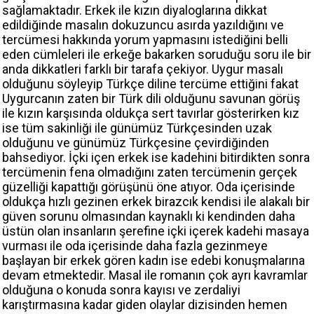
sağlamaktadır. Erkek ile kızın diyaloglarına dikkat
edildiğinde masalın dokuzuncu asırda yazıldığını ve
tercümesi hakkında yorum yapmasını istediğini belli
eden cümleleri ile erkeğe bakarken soruduğu soru ile bir
anda dikkatleri farklı bir tarafa çekiyor. Uygur masalı
olduğunu söyleyip Türkçe diline tercüme ettiğini fakat
Uygurcanın zaten bir Türk dili olduğunu savunan görüş
ile kızın karşısında oldukça sert tavırlar gösterirken kız
ise tüm sakinliği ile günümüz Türkçesinden uzak
olduğunu ve günümüz Türkçesine çevirdiğinden
bahsediyor. İçki içen erkek ise kadehini bitirdikten sonra
tercümenin fena olmadığını zaten tercümenin gerçek
güzelliği kapattığı görüşünü öne atıyor. Oda içerisinde
oldukça hızlı gezinen erkek birazcık kendisi ile alakalı bir
güven sorunu olmasından kaynaklı ki kendinden daha
üstün olan insanların şerefine içki içerek kadehi masaya
vurması ile oda içerisinde daha fazla gezinmeye
başlayan bir erkek gören kadın ise edebi konuşmalarına
devam etmektedir. Masal ile romanın çok ayrı kavramlar
olduğuna o konuda sonra kayısı ve zerdaliyi
karıştırmasına kadar giden olaylar dizisinden hemen