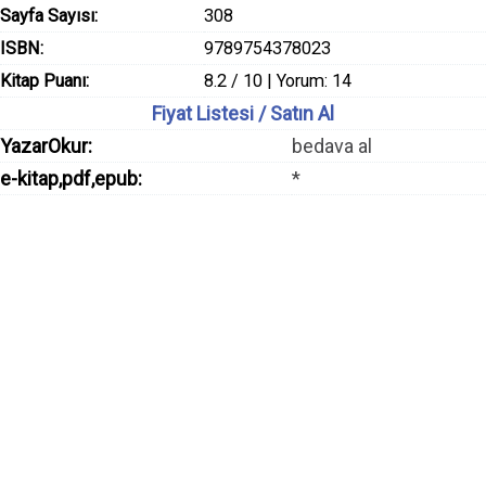
Sayfa Sayısı:
308
ISBN:
9789754378023
Kitap Puanı:
8.2 / 10 | Yorum: 14
Fiyat Listesi / Satın Al
YazarOkur:
bedava al
e-kitap,pdf,epub:
*