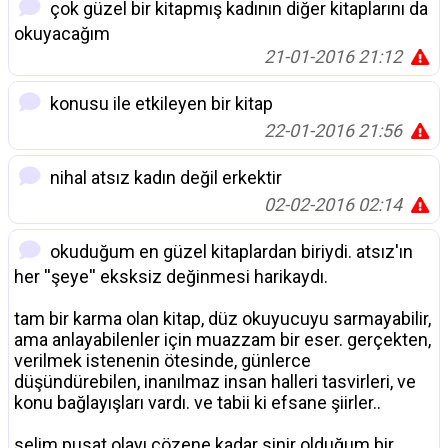
çok güzel bir kitapmış kadının diğer kitaplarını da
okuyacağım
21-01-2016 21:12
konusu ile etkileyen bir kitap
22-01-2016 21:56
nihal atsız kadın değil erkektir
02-02-2016 02:14
okuduğum en güzel kitaplardan biriydi. atsız'ın
her ''şeye'' eksksiz değinmesi harikaydı.
tam bir karma olan kitap, düz okuyucuyu sarmayabilir,
ama anlayabilenler için muazzam bir eser. gerçekten,
verilmek istenenin ötesinde, günlerce
düşündürebilen, inanılmaz insan halleri tasvirleri, ve
konu bağlayışları vardı. ve tabii ki efsane şiirler..
selim pusat olayı çözene kadar sinir olduğum bir