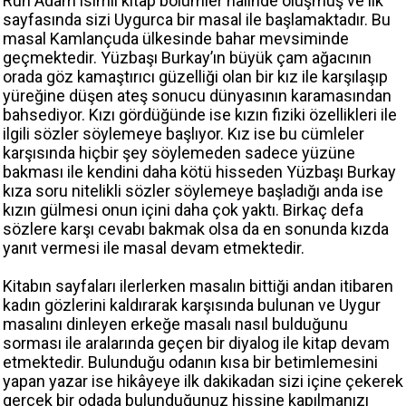
Ruh Adam isimli kitap bölümler halinde oluşmuş ve ilk
sayfasında sizi Uygurca bir masal ile başlamaktadır. Bu
masal Kamlançuda ülkesinde bahar mevsiminde
geçmektedir. Yüzbaşı Burkay’ın büyük çam ağacının
orada göz kamaştırıcı güzelliği olan bir kız ile karşılaşıp
yüreğine düşen ateş sonucu dünyasının karamasından
bahsediyor. Kızı gördüğünde ise kızın fiziki özellikleri ile
ilgili sözler söylemeye başlıyor. Kız ise bu cümleler
karşısında hiçbir şey söylemeden sadece yüzüne
bakması ile kendini daha kötü hisseden Yüzbaşı Burkay
kıza soru nitelikli sözler söylemeye başladığı anda ise
kızın gülmesi onun içini daha çok yaktı. Birkaç defa
sözlere karşı cevabı bakmak olsa da en sonunda kızda
yanıt vermesi ile masal devam etmektedir.
Kitabın sayfaları ilerlerken masalın bittiği andan itibaren
kadın gözlerini kaldırarak karşısında bulunan ve Uygur
masalını dinleyen erkeğe masalı nasıl bulduğunu
sorması ile aralarında geçen bir diyalog ile kitap devam
etmektedir. Bulunduğu odanın kısa bir betimlemesini
yapan yazar ise hikâyeye ilk dakikadan sizi içine çekerek
gerçek bir odada bulunduğunuz hissine kapılmanızı