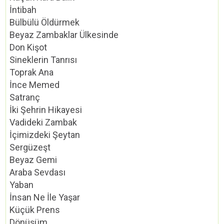
İntibah
Bülbülü Öldürmek
Beyaz Zambaklar Ülkesinde
Don Kişot
Sineklerin Tanrısı
Toprak Ana
İnce Memed
Satranç
İki Şehrin Hikayesi
Vadideki Zambak
İçimizdeki Şeytan
Sergüzeşt
Beyaz Gemi
Araba Sevdası
Yaban
İnsan Ne İle Yaşar
Küçük Prens
Dönüşüm