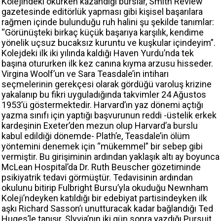
Kolejindeki okurken kazandığı burslar, Smith Review
gazetesinde editörlük yapması gibi kişisel başarılara
rağmen içinde bulunduğu ruh halini şu şekilde tanımlar:
“Görünüşteki birkaç küçük başarıya karşılık, kendime
yönelik uçsuz bucaksız kuruntu ve kuşkular içindeyim”.
Kolejdeki ilk iki yılında kaldığı Haven Yurdu’nda tek
başına otururken ilk kez canına kıyma arzusu hisseder.
Virgina Woolf’un ve Sara Teasdale’in intiharı
seçmelerinin gerekçesi olarak gördüğü varoluş krizine
yakalanıp bu fikri uyguladığında takvimler 24 Ağustos
1953’ü göstermektedir. Harvard’ın yaz dönemi açtığı
yazma sınıfı için yaptığı başvurunun reddi -üstelik erkek
kardeşinin Exeter’den mezun olup Harvard’a burslu
kabul edildiği dönemde- Plath’e, Teasdale’in ölüm
yöntemini denemek için “mükemmel” bir sebep gibi
vermiştir. Bu girişiminin ardından yaklaşık altı ay boyunca
McLean Hospital’da Dr. Ruth Beuscher gözetiminde
psikiyatrik tedavi görmüştür. Tedavisinin ardından
okulunu bitirip Fulbright Bursu’yla okuduğu Newnham
Koleji’ndeyken katıldığı bir edebiyat partisindeyken ilk
aşkı Richard Sasson’ı unutturacak kadar bağlandığı Ted
Huges’le tanışır. Slyvia’nın iki gün sonra yazdığı Pursuit