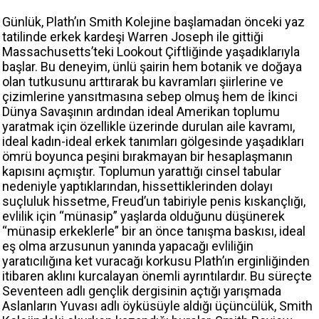
Günlük, Plath’ın Smith Kolejine başlamadan önceki yaz
tatilinde erkek kardeşi Warren Joseph ile gittiği
Massachusetts’teki Lookout Çiftliğinde yaşadıklarıyla
başlar. Bu deneyim, ünlü şairin hem botanik ve doğaya
olan tutkusunu arttırarak bu kavramları şiirlerine ve
çizimlerine yansıtmasına sebep olmuş hem de İkinci
Dünya Savaşının ardından ideal Amerikan toplumu
yaratmak için özellikle üzerinde durulan aile kavramı,
ideal kadın-ideal erkek tanımları gölgesinde yaşadıkları
ömrü boyunca peşini bırakmayan bir hesaplaşmanın
kapısını açmıştır. Toplumun yarattığı cinsel tabular
nedeniyle yaptıklarından, hissettiklerinden dolayı
suçluluk hissetme, Freud’un tabiriyle penis kıskançlığı,
evlilik için “münasip” yaşlarda olduğunu düşünerek
“münasip erkeklerle” bir an önce tanışma baskısı, ideal
eş olma arzusunun yanında yapacağı evliliğin
yaratıcılığına ket vuracağı korkusu Plath’ın erginliğinden
itibaren aklını kurcalayan önemli ayrıntılardır. Bu süreçte
Seventeen adlı gençlik dergisinin açtığı yarışmada
Aslanların Yuvası adlı öyküsüyle aldığı üçüncülük, Smith