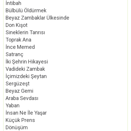
İntibah
Bülbülü Öldürmek
Beyaz Zambaklar Ülkesinde
Don Kişot
Sineklerin Tanrısı
Toprak Ana
İnce Memed
Satranç
İki Şehrin Hikayesi
Vadideki Zambak
İçimizdeki Şeytan
Sergüzeşt
Beyaz Gemi
Araba Sevdası
Yaban
İnsan Ne İle Yaşar
Küçük Prens
Dönüşüm