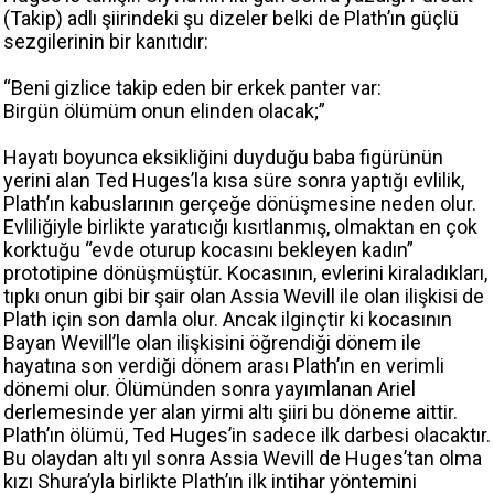
(Takip) adlı şiirindeki şu dizeler belki de Plath’ın güçlü
sezgilerinin bir kanıtıdır:
“Beni gizlice takip eden bir erkek panter var:
Birgün ölümüm onun elinden olacak;”
Hayatı boyunca eksikliğini duyduğu baba figürünün
yerini alan Ted Huges’la kısa süre sonra yaptığı evlilik,
Plath’ın kabuslarının gerçeğe dönüşmesine neden olur.
Evliliğiyle birlikte yaratıcığı kısıtlanmış, olmaktan en çok
korktuğu “evde oturup kocasını bekleyen kadın”
prototipine dönüşmüştür. Kocasının, evlerini kiraladıkları,
tıpkı onun gibi bir şair olan Assia Wevill ile olan ilişkisi de
Plath için son damla olur. Ancak ilginçtir ki kocasının
Bayan Wevill’le olan ilişkisini öğrendiği dönem ile
hayatına son verdiği dönem arası Plath’ın en verimli
dönemi olur. Ölümünden sonra yayımlanan Ariel
derlemesinde yer alan yirmi altı şiiri bu döneme aittir.
Plath’ın ölümü, Ted Huges’in sadece ilk darbesi olacaktır.
Bu olaydan altı yıl sonra Assia Wevill de Huges’tan olma
kızı Shura’yla birlikte Plath’ın ilk intihar yöntemini