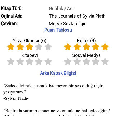
Kitap Türü:
Günlük / Anı
Orjinal Adı:
The Journals of Sylvia Plath
Çeviren:
Merve Sevtap Ilgın
Puan Tablosu
YazarOkur'lar (
6
)
Editör (
9
)
Kitapevi
Sosyal Medya
Arka Kapak Bilgisi