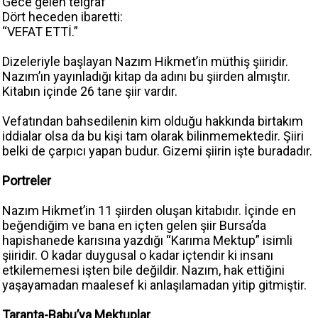
Gece gelen telgraf
Dört heceden ibaretti:
“VEFAT ETTİ.”
Dizeleriyle başlayan Nazım Hikmet’in müthiş şiiridir.
Nazım’ın yayınladığı kitap da adını bu şiirden almıştır.
Kitabın içinde 26 tane şiir vardır.
Vefatından bahsedilenin kim olduğu hakkında birtakım
iddialar olsa da bu kişi tam olarak bilinmemektedir. Şiiri
belki de çarpıcı yapan budur. Gizemi şiirin işte buradadır.
Portreler
Nazım Hikmet’in 11 şiirden oluşan kitabıdır. İçinde en
beğendiğim ve bana en içten gelen şiir Bursa’da
hapishanede karısına yazdığı “Karıma Mektup” isimli
şiiridir. O kadar duygusal o kadar içtendir ki insanı
etkilememesi işten bile değildir. Nazım, hak ettiğini
yaşayamadan maalesef ki anlaşılamadan yitip gitmiştir.
Taranta-Babu’ya Mektuplar