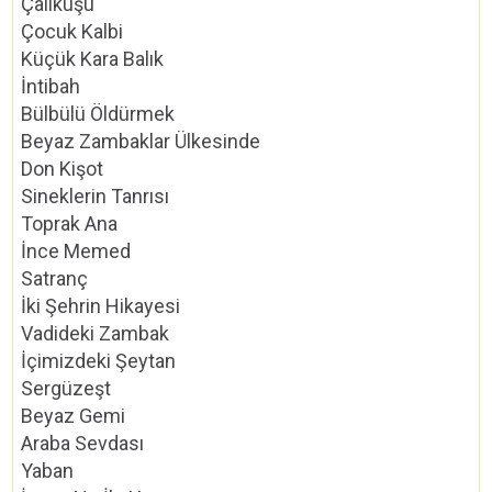
Çalıkuşu
Çocuk Kalbi
Küçük Kara Balık
İntibah
Bülbülü Öldürmek
Beyaz Zambaklar Ülkesinde
Don Kişot
Sineklerin Tanrısı
Toprak Ana
İnce Memed
Satranç
İki Şehrin Hikayesi
Vadideki Zambak
İçimizdeki Şeytan
Sergüzeşt
Beyaz Gemi
Araba Sevdası
Yaban