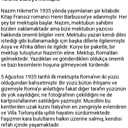
Nazım Hikmet’in 1935 yılında yayımlanan şiir kitabıdır.
Kitap Fransız romancı Henri Barbusse’ye adanmıştır. Her
şey bir mektupla başlar. Nazım, mektubun sahibini
bizden saklamaktadır ama bize mektubun yazıcısı
hakkında önemli bilgiler verir. Mektubu yazan kendi dilini
istediği gibi kullanamadığı için başka dillerle ilgilenmiştir.
Asya ve Afrika dilleri ile ilgilidir. Kurye bir paketle, bir
mektup tutuşturur Nazım’ın eline. Mektup, Roma’dan
gelmektedir. Yazdıkları ve gönderdikleri oldukça önemli
ve bazı kesimlerin hoşuna gitmeyecek türdendir.
5 Ağustos 1935 tarihli ilk mektupta Roma’nın iki yüzü
olduğundan bahsetmiştir. Bir yüzü bütün ihtişamı ve
gizemiyle Roma’yı anlattığını fakat diğer tarafın yüzünün
de yok sayıldığını; ne fotoğrafının çekildiğini ne de
kartpostallarının satıldığını yazmıştır. Musollini bu
kentlerden uzak kızını İtalya’nın en zenginiyle evlendiren
ve Villa Torlonya’da ışıltılı hayatını sürdürmektedir.
Faşizmin kara bulutlarını halkın üzerine salmış, kendisi
refah içinde yaşamaktadır.