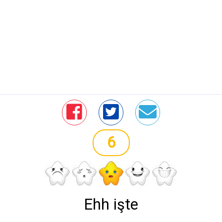
6
Ehh işte