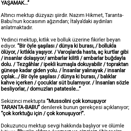
YAŞAMAK…”
Altıncı mektup düzyazı şiirdir. Nazım Hikmet, Taranta-
Babu’nun kocasının ağzından; İtalya’daki aydınları
anlatmaktadır.
Yedinci mektup, kıtlık ve bolluk üzerine fikirler beyan
ediyor.
“Bir öyle şaşılası / dünya ki burası, / bollukla
ölüyor, / kıtlıkla yaşıyor. / Varoşlarda hasta, aç kurtlar gibi
/ insanlar dolaşıyor/ ambarlar kilitli / ambarlar buğdayla
dolu. / Tezgâhlar / ipekli kumaşla dokuyabilir / topraktan
güneşe kadar giden yolu. / İnsanlar yalınayak / insanlar
çıplak…/ Bir öyle şaşılası / dünya ki burası, / balıklar
kahve içerken / çocuklar süt bulamıyor. / İnsanları sözle
besliyorlar, / domuzları patatesle…”
Sekizinci mektupta
“Mussolini çok konuşuyor
TARANTA-BABU”
denilerek bunun gerekçesi açıklanıyor;
“çok korktuğu için / çok konuşuyor!”.
Dokuzuncu mektup sevgi hakkında başlıyor ve ölümle