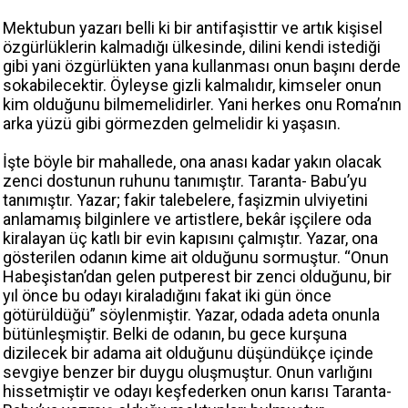
Mektubun yazarı belli ki bir antifaşisttir ve artık kişisel
özgürlüklerin kalmadığı ülkesinde, dilini kendi istediği
gibi yani özgürlükten yana kullanması onun başını derde
sokabilecektir. Öyleyse gizli kalmalıdır, kimseler onun
kim olduğunu bilmemelidirler. Yani herkes onu Roma’nın
arka yüzü gibi görmezden gelmelidir ki yaşasın.
İşte böyle bir mahallede, ona anası kadar yakın olacak
zenci dostunun ruhunu tanımıştır. Taranta- Babu’yu
tanımıştır. Yazar; fakir talebelere, faşizmin ulviyetini
anlamamış bilginlere ve artistlere, bekâr işçilere oda
kiralayan üç katlı bir evin kapısını çalmıştır. Yazar, ona
gösterilen odanın kime ait olduğunu sormuştur. “Onun
Habeşistan’dan gelen putperest bir zenci olduğunu, bir
yıl önce bu odayı kiraladığını fakat iki gün önce
götürüldüğü” söylenmiştir. Yazar, odada adeta onunla
bütünleşmiştir. Belki de odanın, bu gece kurşuna
dizilecek bir adama ait olduğunu düşündükçe içinde
sevgiye benzer bir duygu oluşmuştur. Onun varlığını
hissetmiştir ve odayı keşfederken onun karısı Taranta-