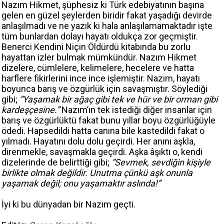
Nazım Hikmet, şüphesiz ki Türk edebiyatının başına
gelen en güzel şeylerden biridir fakat yaşadığı devirde
anlaşılmadı ve ne yazık ki hala anlaşılamamaktadır işte
tüm bunlardan dolayı hayatı oldukça zor geçmiştir.
Benerci Kendini Niçin Öldürdü kitabında bu zorlu
hayattan izler bulmak mümkündür. Nazım Hikmet
dizelere, cümlelere, kelimelere, hecelere ve hatta
harflere fikirlerini ince ince işlemiştir. Nazım, hayatı
boyunca barış ve özgürlük için savaşmıştır. Söylediği
gibi;
“Yaşamak bir ağaç gibi tek ve hür ve bir orman gibi
kardeşçesine.”
Nazım’ın tek istediği diğer insanlar için
barış ve özgürlüktü fakat bunu yıllar boyu özgürlüğüyle
ödedi. Hapsedildi hatta canına bile kastedildi fakat o
yılmadı. Hayatını dolu dolu geçirdi. Her anını aşkla,
direnmekle, savaşmakla geçirdi. Aşka âşıktı o, kendi
dizelerinde de belirttiği gibi;
“Sevmek, sevdiğin kişiyle
birlikte olmak değildir. Unutma çünkü aşk onunla
yaşamak değil; onu yaşamaktır aslında!”
İyi ki bu dünyadan bir Nazım geçti.