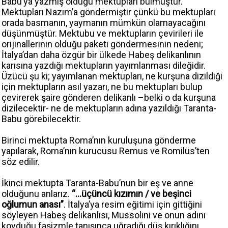
Babu’ya yazmış olduğu mektupları bulmuştur.
Mektupları Nazım’a göndermiştir çünkü bu mektupları
orada basmanın, yaymanın mümkün olamayacağını
düşünmüştür. Mektubu ve mektupların çevirileri ile
orijinallerinin olduğu paketi göndermesinin nedeni;
İtalya’dan daha özgür bir ülkede Habeş delikanlının
karısına yazdığı mektupların yayımlanması dileğidir.
Üzücü şu ki; yayımlanan mektupları, ne kurşuna dizildiği
için mektupların asıl yazarı, ne bu mektupları bulup
çevirerek şaire gönderen delikanlı –belki o da kurşuna
dizilecektir- ne de mektupların adına yazıldığı Taranta-
Babu görebilecektir.
Birinci mektupta Roma’nın kuruluşuna gönderme
yapılarak, Roma’nın kurucusu Remus ve Romilüs’ten
söz edilir.
İkinci mektupta Taranta-Babu’nun bir eş ve anne
olduğunu anlarız.
“…üçüncü kızımın / ve beşinci
oğlumun anası”
. İtalya’ya resim eğitimi için gittiğini
söyleyen Habeş delikanlısı, Mussolini ve onun adını
koyduğu faşizmle tanışınca uğradığı düş kırıklığını