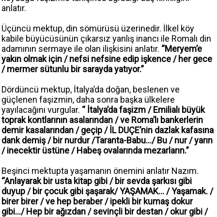
anlatır.
Üçüncü mektup, din sömürüsü üzerinedir. İlkel köy
kabile büyücüsünün çıkarsız yanlış inancı ile Romalı din
adamının sermaye ile olan ilişkisini anlatır.
“Meryem’e
yakın olmak için / nefsi nefsine edip işkence / her gece
/ mermer sütunlu bir sarayda yatıyor.”
Dördüncü mektup, İtalya’da doğan, beslenen ve
güçlenen faşizmin, daha sonra başka ülkelere
yayılacağını vurgular.
“ İtalya’da faşizm / Emilialı büyük
toprak kontlarının asalarından / ve Roma’lı bankerlerin
demir kasalarından / geçip / İL DUÇE’nin dazlak kafasına
dank demiş / bir nurdur /Taranta-Babu.../ Bu / nur / yarın
/ inecektir üstüne / Habeş ovalarında mezarların.”
Beşinci mektupta yaşamanın önemini anlatır Nazım.
“Anlayarak bir usta kitap gibi / bir sevda şarkısı gibi
duyup / bir çocuk gibi şaşarak/ YAŞAMAK… / Yaşamak. /
birer birer / ve hep beraber / ipekli bir kumaş dokur
gibi…/ Hep bir ağızdan / sevinçli bir destan / okur gibi /