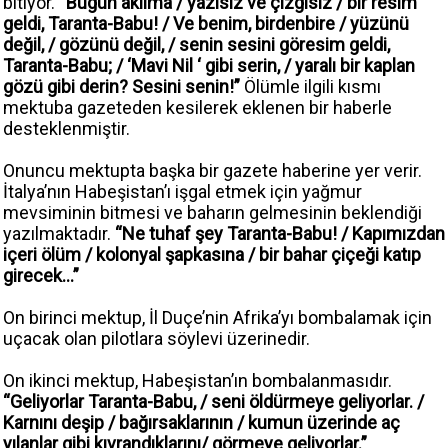
bitiyor.
“Bugün aklıma / yazısız ve çizgisiz / bir resim
geldi, Taranta-Babu! / Ve benim, birdenbire / yüzünü
değil, / gözünü değil, / senin sesini göresim geldi,
Taranta-Babu; / ‘Mavi Nil ‘ gibi serin, / yaralı bir kaplan
gözü gibi derin? Sesini senin!”
Ölümle ilgili kısmı
mektuba gazeteden kesilerek eklenen bir haberle
desteklenmiştir.
Onuncu mektupta başka bir gazete haberine yer verir.
İtalya’nın Habeşistan’ı işgal etmek için yağmur
mevsiminin bitmesi ve baharın gelmesinin beklendiği
yazılmaktadır.
“Ne tuhaf şey Taranta-Babu! / Kapımızdan
içeri ölüm / kolonyal şapkasına / bir bahar çiçeği katıp
girecek…”
On birinci mektup, İl Duçe’nin Afrika’yı bombalamak için
uçacak olan pilotlara söylevi üzerinedir.
On ikinci mektup, Habeşistan’ın bombalanmasıdır.
“Geliyorlar Taranta-Babu, / seni öldürmeye geliyorlar. /
Karnını deşip / bağırsaklarının / kumun üzerinde aç
yılanlar gibi kıvrandıklarını/ görmeye geliyorlar.”