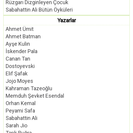
Rüzgarı Dizginleyen Çocuk
Sabahattin Ali Bütün Öyküleri
Yazarlar
Ahmet Ümit
Ahmet Batman
Ayşe Kulin
İskender Pala
Canan Tan
Dostoyevski
Elif Şafak
Jojo Moyes
Kahraman Tazeoğlu
Memduh Şevket Esendal
Orhan Kemal
Peyami Safa
Sabahattin Ali
Sarah Jio
Tarık Buğra