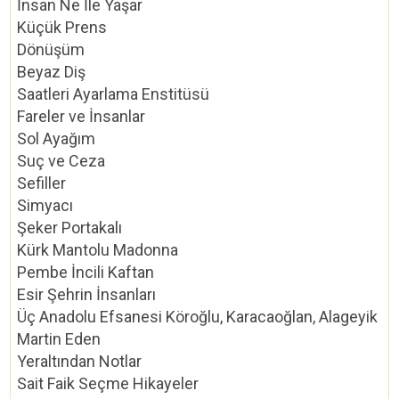
İnsan Ne İle Yaşar
Küçük Prens
Dönüşüm
Beyaz Diş
Saatleri Ayarlama Enstitüsü
Fareler ve İnsanlar
Sol Ayağım
Suç ve Ceza
Sefiller
Simyacı
Şeker Portakalı
Kürk Mantolu Madonna
Pembe İncili Kaftan
Esir Şehrin İnsanları
Üç Anadolu Efsanesi Köroğlu, Karacaoğlan, Alageyik
Martin Eden
Yeraltından Notlar
Sait Faik Seçme Hikayeler