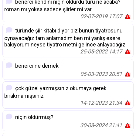
benerci kendini niçin öldürdü türü ne acaba?
roman mı yoksa sadece şiirler mi var
02-07-2019 17:07
türünde şiir kitabı diyor biz bunun tiyatrosunu
oynayacağız tam anlamadım ben mi yanlış esere
bakıyorum neyse tiyatro metni gelince anlayacağız
25-05-2022 14:17
benerci ne demek
05-03-2023 20:51
çok güzel yazmışsınız okumaya gerek
bırakmamışsınız
14-12-2023 21:34
niçin öldürmüş?
30-08-2024 21:41