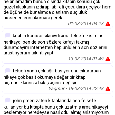
ne anlamadım bunun dışında kitabın konusu çok
güzel alaskanın ızdırap labireti çocuklara geçiyor hem
de üçüne de bunalımda olanların suçluluk
hissedenlerin okuması gerek
01-08-2014 04:28
kitabın konusu sıkıcıydı ama felsefe kısımları
harikaydı ben de son sözlere kafayı takmış
durumdayım internetten hep ünlülerin son sözlerini
araştırıyorum takıntı yaptı
13-08-2014 01:49
felsefi yönü çok ağır basıyor onu çıkartırsan
hikaye çok basit okumaya değer bir kitap
pişmanlıklarınıza bakış açınız değişir
Yağmur
• 18-08-2014 22:48
john green zaten kitaplarında hep felsefe
kullanıyor bu kitapta bunu çok uzatmış ama hikayeyi
beslemiyor neredeyse nasıl ödül almış anlamıyorum