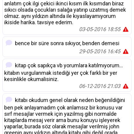
anlatım çok ilgi çekici ikinci kısım ilk kısımdan biraz
sıkıcı olsada çocukları salağa yatırıp uzatmış demek
olmaz. aynı yıldızın altında ile kıyaslayamıyorum
ikiside harika. tavsiye ederim.
03-05-2016 18:55
bence bir süre sonra sıkıyor, benden demesi
29-05-2016 16:45
kitap çok sapıkça vb yorumlara katılmıyorum...
kitabın vurgulanmak istediği yer çok farklı bir yer
kesinlikle okumalisiniz.
06-12-2016 21:03
kitabı okudum genel olarak neden beğenildiğini
ben pek anlayamadım çok anlamsız bir konusu var
sırf mesajlar vermek için yazılmış gibi normalde
kitaplarda mesaj verir ama bunu konuyu işleyerek
yaparlar, burada söz olarak mesajlar verilmiş john
greenin aynı yıldızın altında kitabı gibi değil orada