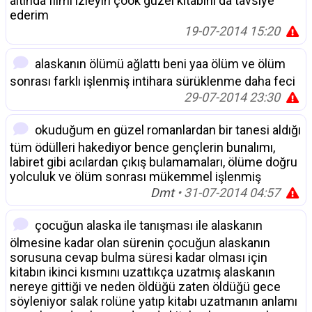
altında filmi izleyin çook güzel kitabını da tavsiye
ederim
19-07-2014 15:20
alaskanın ölümü ağlattı beni yaa ölüm ve ölüm
sonrası farklı işlenmiş intihara sürüklenme daha feci
29-07-2014 23:30
okuduğum en güzel romanlardan bir tanesi aldığı
tüm ödülleri hakediyor bence gençlerin bunalımı,
labiret gibi acılardan çıkış bulamamaları, ölüme doğru
yolculuk ve ölüm sonrası mükemmel işlenmiş
Dmt
• 31-07-2014 04:57
çocuğun alaska ile tanışması ile alaskanın
ölmesine kadar olan sürenin çocuğun alaskanın
sorusuna cevap bulma süresi kadar olması için
kitabın ikinci kısmını uzattıkça uzatmış alaskanın
nereye gittiği ve neden öldüğü zaten öldüğü gece
söyleniyor salak rolüne yatıp kitabı uzatmanın anlamı