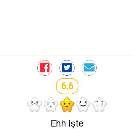
6.6
Ehh işte