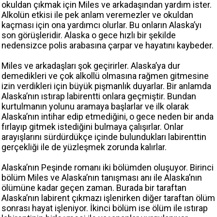
okuldan çıkmak için Miles ve arkadaşından yardım ister.
Alkolün etkisi ile pek anlam veremezler ve okuldan
kaçması için ona yardımcı olurlar. Bu onların Alaska’yı
son görüşleridir. Alaska o gece hızlı bir şekilde
nedensizce polis arabasına çarpar ve hayatını kaybeder.
Miles ve arkadaşları şok geçirirler. Alaska’ya dur
demedikleri ve çok alkollü olmasına rağmen gitmesine
izin verdikleri için büyük pişmanlık duyarlar. Bir anlamda
Alaska’nın ıstırap labirentti onlara geçmiştir. Bundan
kurtulmanın yolunu aramaya başlarlar ve ilk olarak
Alaska’nın intihar edip etmediğini, o gece neden bir anda
fırlayıp gitmek istediğini bulmaya çalışırlar. Onlar
arayışlarını sürdürdükçe içinde bulundukları labirenttin
gerçekliği ile de yüzleşmek zorunda kalırlar.
Alaska’nın Peşinde romanı iki bölümden oluşuyor. Birinci
bölüm Miles ve Alaska’nın tanışması anı ile Alaska’nın
ölümüne kadar geçen zaman. Burada bir taraftan
Alaska’nın labirent çıkmazı işlenirken diğer taraftan ölüm
sonrası hayat işleniyor. İkinci bölüm ise ölüm ile ıstırap