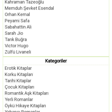
Kahraman Tazeoğlu
Memduh Şevket Esendal
Orhan Kemal
Peyami Safa
Sabahattin Ali
Sarah Jio
Tarık Buğra
Victor Hugo
Zülfü Livaneli
Kategoriler
Erotik Kitaplar
Korku Kitapları
Tarihi Kitaplar
Çocuk Kitapları
Romantik Aşk Kitapları
Yerli Romanlar
Öykü Hikaye Kitapları
Yabancı Romanlar