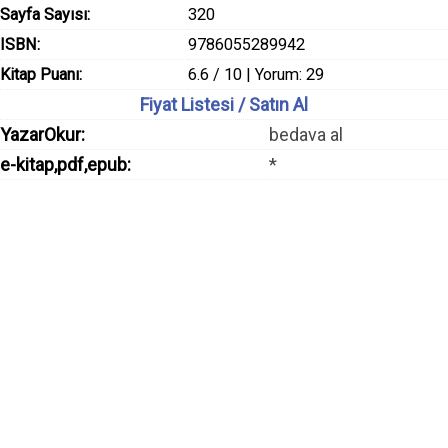
Sayfa Sayısı:
320
ISBN:
9786055289942
Kitap Puanı:
6.6 / 10 | Yorum: 29
Fiyat Listesi / Satın Al
YazarOkur:
bedava al
e-kitap,pdf,epub:
*