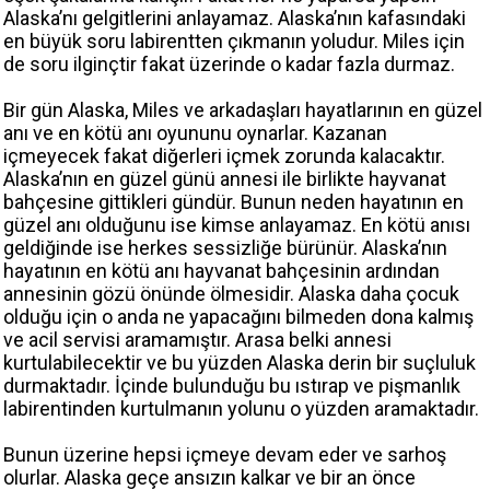
Alaska’nı gelgitlerini anlayamaz. Alaska’nın kafasındaki
en büyük soru labirentten çıkmanın yoludur. Miles için
de soru ilginçtir fakat üzerinde o kadar fazla durmaz.
Bir gün Alaska, Miles ve arkadaşları hayatlarının en güzel
anı ve en kötü anı oyununu oynarlar. Kazanan
içmeyecek fakat diğerleri içmek zorunda kalacaktır.
Alaska’nın en güzel günü annesi ile birlikte hayvanat
bahçesine gittikleri gündür. Bunun neden hayatının en
güzel anı olduğunu ise kimse anlayamaz. En kötü anısı
geldiğinde ise herkes sessizliğe bürünür. Alaska’nın
hayatının en kötü anı hayvanat bahçesinin ardından
annesinin gözü önünde ölmesidir. Alaska daha çocuk
olduğu için o anda ne yapacağını bilmeden dona kalmış
ve acil servisi aramamıştır. Arasa belki annesi
kurtulabilecektir ve bu yüzden Alaska derin bir suçluluk
durmaktadır. İçinde bulunduğu bu ıstırap ve pişmanlık
labirentinden kurtulmanın yolunu o yüzden aramaktadır.
Bunun üzerine hepsi içmeye devam eder ve sarhoş
olurlar. Alaska geçe ansızın kalkar ve bir an önce