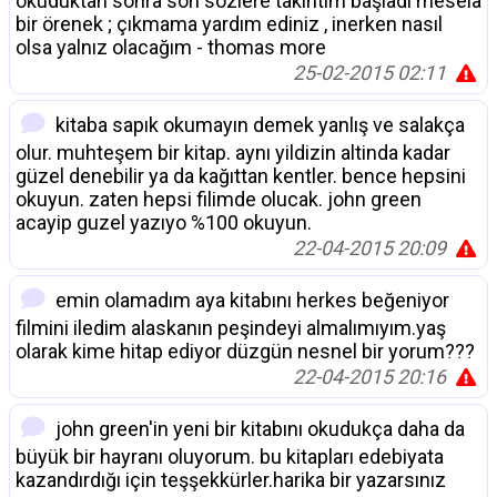
okuduktan sonra son sözlere takıntım başladı mesela
bir örenek ; çıkmama yardım ediniz , inerken nasıl
olsa yalnız olacağım - thomas more
25-02-2015 02:11
kitaba sapık okumayın demek yanlış ve salakça
olur. muhteşem bir kitap. aynı yildizin altinda kadar
güzel denebilir ya da kağıttan kentler. bence hepsini
okuyun. zaten hepsi filimde olucak. john green
acayip guzel yazıyo %100 okuyun.
22-04-2015 20:09
emin olamadım aya kitabını herkes beğeniyor
filmini iledim alaskanın peşindeyi almalımıyım.yaş
olarak kime hitap ediyor düzgün nesnel bir yorum???
22-04-2015 20:16
john green'in yeni bir kitabını okudukça daha da
büyük bir hayranı oluyorum. bu kitapları edebiyata
kazandırdığı için teşşekkürler.harika bir yazarsınız