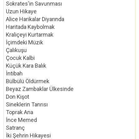
Sokrates'in Savunması
Uzun Hikaye
Alice Harikalar Diyarında
Haritada Kaybolmak
Kraliçeyi Kurtarmak
İçimdeki Müzik
Çalıkuşu
Çocuk Kalbi
Küçük Kara Balık
İntibah
Bülbülü Öldürmek
Beyaz Zambaklar Ülkesinde
Don Kişot
Sineklerin Tanrısı
Toprak Ana
İnce Memed
Satranç
İki Şehrin Hikayesi