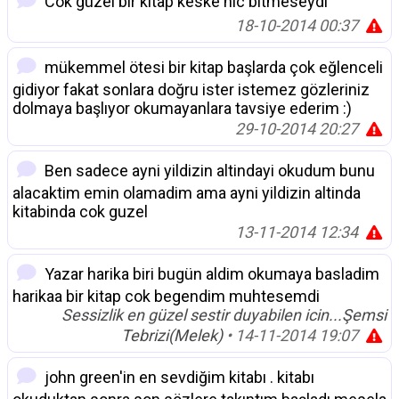
Cok güzel bir kitap keske hic bitmeseydi
18-10-2014 00:37
mükemmel ötesi bir kitap başlarda çok eğlenceli
gidiyor fakat sonlara doğru ister istemez gözleriniz
dolmaya başlıyor okumayanlara tavsiye ederim :)
29-10-2014 20:27
Ben sadece ayni yildizin altindayi okudum bunu
alacaktim emin olamadim ama ayni yildizin altinda
kitabinda cok guzel
13-11-2014 12:34
Yazar harika biri bugün aldim okumaya basladim
harikaa bir kitap cok begendim muhtesemdi
Sessizlik en güzel sestir duyabilen icin...Şemsi
Tebrizi(Melek)
• 14-11-2014 19:07
john green'in en sevdiğim kitabı . kitabı