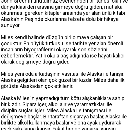
John Green’in unutulmaz eserlerinden bir tanesi olan ve
dünya klasikleri arasına girmeye doğru giden, mutlaka
okunması gereken kitaplar arasında yer alan ünlü kitabı
Alaska’nın Peşinde okurlarına felsefe dolu bir hikaye
sunuyor.
Miles kendi halinde düzgün biri olmaya çalışan bir
çocuktur. En büyük tutkusu ise tarihte yer alan önemli
insanların biyografilerini okuyarak son sözlerini
ezberlemektir. Yatılı okula başladığında ise hayatı kalıcı
olarak değişmeye doğru gider.
Miles yeni oda arkadaşının vasıtası ile Alaska ile tanışır.
Alaska gelgitleri olan çok güzel bir kızdır. Miles daha ilk
görüşte Alaska’dan çok etkilenir.
Alaska Miles’in yapmadığı tüm kötü alışkanlıklara sahip
bir kızdır. Sigara içer, alkol alır ve yaramazlıkları ile
disiplin suçları işler. Miles Alaska ile tanışması ile
değişmeye başlar. Bir taraftan sigaraya başlar, Alaska ile
birlikte alkol kullanmaya başlar ve ona ayak uydurarak
eşek şakalarına karışır. Fakat her ne yaparsa yapsın