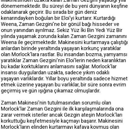
dönememektedir. Bu süreyi de bu yeni dünyanın keşfine
odaklanarak geçirir. Bu sırada bir gün deniz
kenarındayken boğulan bir Eloi'yi kurtarır. Kurtardığı
Weena, Zaman Gezgini'ne bir gönül bağı hisseder ve
onun yanından ayrılmaz. Sekiz Yüz İki Bin Yedi Yüz Bir
yılında yaşamak zorunda kalan Zaman Gezgini zamanını
Weena ile geçirmektedir. Makinesini kurtarmaya çalıştığı
anlardan birinde yeraltında yaşayan korkunç yaratıklar
olan Morlock'lara rastlar. Bu insandan bozma, yamyamsı
yaratıklar Zaman Gezgini'nin Eloi'lerin neden karanlıktan
bu kadar korktuklarını anlamasını sağlar. Morlock'lar
insansı duygulardan uzakta, sadece yıkım odaklı
yaşayan varlıklardır. Yıllar boyu yeraltında sadece hizmet
etmek üzerine yaşayan bu varlıklar, bir süre sonra evrim
geçirmiş ve gün ışığına çıkamaz olmuşlardır.
Zaman Makinesi'nin tutulmasından sorumlu olan
Morlock'lar Zaman Gezgini ile ilk karşılaşmalarında ona
zarar vermek isterler ancak Gezgin ateşin Morlock'ları
korkuttuğu keşfetmesiyle kaçmayı başarır. Makinesini
Morlock'ların elinden kurtarmayı kafaya koymuş olan