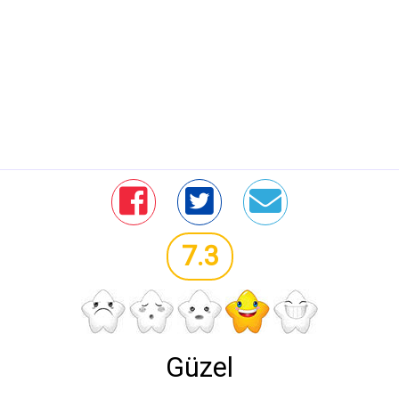
7.3
Güzel