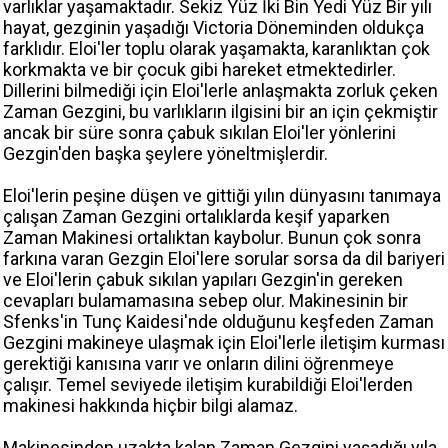
varlıklar yaşamaktadır. Sekiz Yüz İki Bin Yedi Yüz Bir yılı
hayat, gezginin yaşadığı Victoria Döneminden oldukça
farklıdır. Eloi'ler toplu olarak yaşamakta, karanlıktan çok
korkmakta ve bir çocuk gibi hareket etmektedirler.
Dillerini bilmediği için Eloi'lerle anlaşmakta zorluk çeken
Zaman Gezgini, bu varlıkların ilgisini bir an için çekmiştir
ancak bir süre sonra çabuk sıkılan Eloi'ler yönlerini
Gezgin'den başka şeylere yöneltmişlerdir.
Eloi'lerin peşine düşen ve gittiği yılın dünyasını tanımaya
çalışan Zaman Gezgini ortalıklarda keşif yaparken
Zaman Makinesi ortalıktan kaybolur. Bunun çok sonra
farkına varan Gezgin Eloi'lere sorular sorsa da dil bariyeri
ve Eloi'lerin çabuk sıkılan yapıları Gezgin'in gereken
cevapları bulamamasına sebep olur. Makinesinin bir
Sfenks'in Tunç Kaidesi'nde olduğunu keşfeden Zaman
Gezgini makineye ulaşmak için Eloi'lerle iletişim kurması
gerektiği kanısına varır ve onların dilini öğrenmeye
çalışır. Temel seviyede iletişim kurabildiği Eloi'lerden
makinesi hakkında hiçbir bilgi alamaz.
Makinesinden uzakta kalan Zaman Gezgini yaşadığı yıla