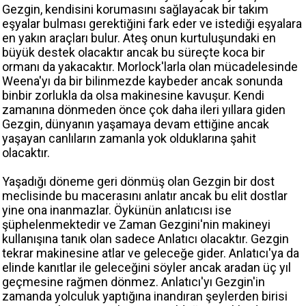
Gezgin, kendisini korumasını sağlayacak bir takım
eşyalar bulması gerektiğini fark eder ve istediği eşyalara
en yakın araçları bulur. Ateş onun kurtuluşundaki en
büyük destek olacaktır ancak bu süreçte koca bir
ormanı da yakacaktır. Morlock'larla olan mücadelesinde
Weena'yı da bir bilinmezde kaybeder ancak sonunda
binbir zorlukla da olsa makinesine kavuşur. Kendi
zamanına dönmeden önce çok daha ileri yıllara giden
Gezgin, dünyanın yaşamaya devam ettiğine ancak
yaşayan canlıların zamanla yok olduklarına şahit
olacaktır.
Yaşadığı döneme geri dönmüş olan Gezgin bir dost
meclisinde bu macerasını anlatır ancak bu elit dostlar
yine ona inanmazlar. Öykünün anlatıcısı ise
şüphelenmektedir ve Zaman Gezgini'nin makineyi
kullanışına tanık olan sadece Anlatıcı olacaktır. Gezgin
tekrar makinesine atlar ve geleceğe gider. Anlatıcı'ya da
elinde kanıtlar ile geleceğini söyler ancak aradan üç yıl
geçmesine rağmen dönmez. Anlatıcı'yı Gezgin'in
zamanda yolculuk yaptığına inandıran şeylerden birisi