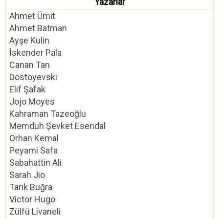
Yazarlar
Ahmet Ümit
Ahmet Batman
Ayşe Kulin
İskender Pala
Canan Tan
Dostoyevski
Elif Şafak
Jojo Moyes
Kahraman Tazeoğlu
Memduh Şevket Esendal
Orhan Kemal
Peyami Safa
Sabahattin Ali
Sarah Jio
Tarık Buğra
Victor Hugo
Zülfü Livaneli