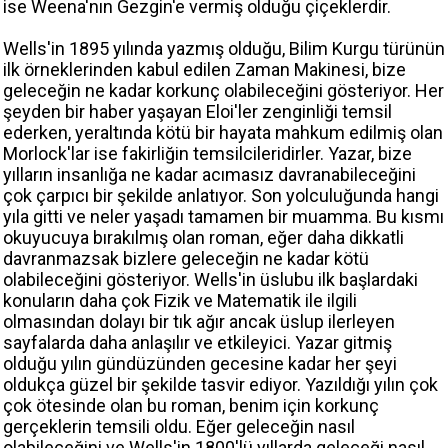
ise Weena'nın Gezgin'e vermiş olduğu çiçeklerdir.
Wells'in 1895 yılında yazmış olduğu, Bilim Kurgu türünün
ilk örneklerinden kabul edilen Zaman Makinesi, bize
geleceğin ne kadar korkunç olabileceğini gösteriyor. Her
şeyden bir haber yaşayan Eloi'ler zenginliği temsil
ederken, yeraltında kötü bir hayata mahkum edilmiş olan
Morlock'lar ise fakirliğin temsilcileridirler. Yazar, bize
yılların insanlığa ne kadar acımasız davranabileceğini
çok çarpıcı bir şekilde anlatıyor. Son yolculuğunda hangi
yıla gitti ve neler yaşadı tamamen bir muamma. Bu kısmı
okuyucuya bırakılmış olan roman, eğer daha dikkatli
davranmazsak bizlere geleceğin ne kadar kötü
olabileceğini gösteriyor. Wells'in üslubu ilk başlardaki
konuların daha çok Fizik ve Matematik ile ilgili
olmasından dolayı bir tık ağır ancak üslup ilerleyen
sayfalarda daha anlaşılır ve etkileyici. Yazar gitmiş
olduğu yılın gündüzünden gecesine kadar her şeyi
oldukça güzel bir şekilde tasvir ediyor. Yazıldığı yılın çok
çok ötesinde olan bu roman, benim için korkunç
gerçeklerin temsili oldu. Eğer geleceğin nasıl
olabileceğini ve Wells'in 1800'lü yıllarda geleceği nasıl