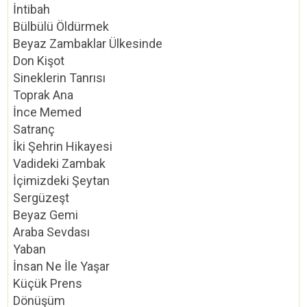
İntibah
Bülbülü Öldürmek
Beyaz Zambaklar Ülkesinde
Don Kişot
Sineklerin Tanrısı
Toprak Ana
İnce Memed
Satranç
İki Şehrin Hikayesi
Vadideki Zambak
İçimizdeki Şeytan
Sergüzeşt
Beyaz Gemi
Araba Sevdası
Yaban
İnsan Ne İle Yaşar
Küçük Prens
Dönüşüm