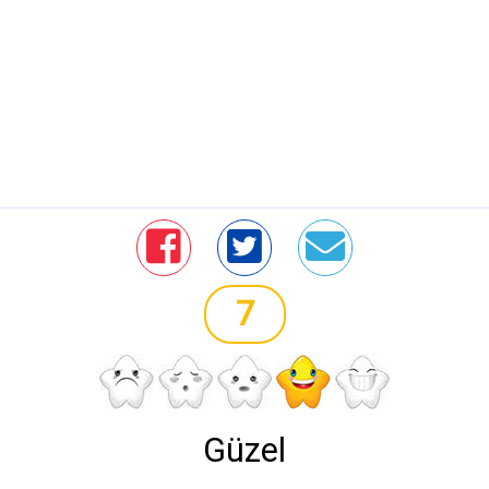
7
Güzel