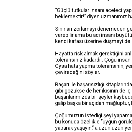
‘’Güçlü tutkular insanı aceleci yap
beklemektir!’’ diyen uzmanımız ha
Sınırları zorlamayı denemeden ge
verebilir ama bu acı insanı büyütü
kendi kafası üzerine düşmeyi de 
Hayatta risk almak gerektiğini an
toleransınız kadardır. Çoğu insa
Oysa hata yapma toleransının, yen
çevireceğini söyler.
Başarı ile başarısızlığı kitapların
gibi gözükse de her ikisinin de iç
başarılarımızda bir şeyler kaybede
galip başka bir açıdan mağluptur, 
Çoğumuzun istediği şeyi yapamadığ
bu konuda özellikle ‘’uygun görü
yaparak yaşayın,’’ a uzun uzun ye