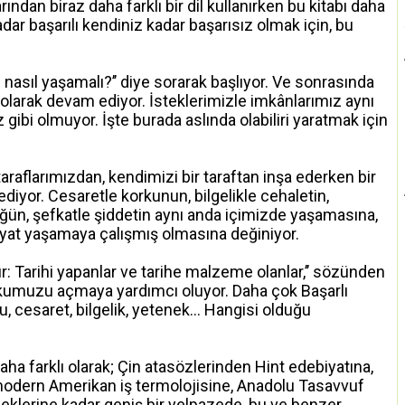
rından biraz daha farklı bir dil kullanırken bu kitabı daha
ar başarılı kendiniz kadar başarısız olmak için, bu
ı nasıl yaşamalı?’’ diye sorarak başlıyor. Ve sonrasında
i olarak devam ediyor. İsteklerimizle imkânlarımız aynı
ibi olmuyor. İşte burada aslında olabiliri yaratmak için
 taraflarımızdan, kendimizi bir taraftan inşa ederken bir
diyor. Cesaretle korkunun, bilgelikle cehaletin,
ülüğün, şefkatle şiddetin aynı anda içimizde yaşamasına,
ayat yaşamaya çalışmış olmasına değiniyor.
rılır: Tarihi yapanlar ve tarihe malzeme olanlar,’’ sözünden
fkumuzu açmaya yardımcı oluyor. Daha çok Başarlı
ku, cesaret, bilgelik, yetenek… Hangisi olduğu
aha farklı olarak; Çin atasözlerinden Hint edebiyatına,
odern Amerikan iş termolojisine, Anadolu Tasavvuf
eklerine kadar geniş bir yelpazede, bu ve benzer