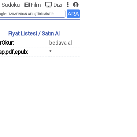
Sudoku
Film
Dizi
Fiyat Listesi / Satın Al
rOkur:
bedava al
ap,pdf,epub:
*