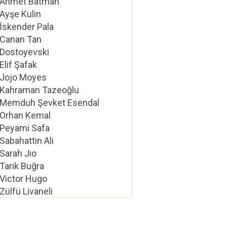
Ahmet Batman
Ayşe Kulin
İskender Pala
Canan Tan
Dostoyevski
Elif Şafak
Jojo Moyes
Kahraman Tazeoğlu
Memduh Şevket Esendal
Orhan Kemal
Peyami Safa
Sabahattin Ali
Sarah Jio
Tarık Buğra
Victor Hugo
Zülfü Livaneli