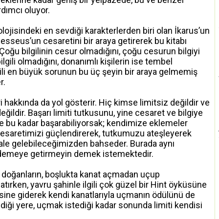
rdımcı oluyor.
lojisindeki en sevdiği karakterlerden biri olan İkarus’un
hesseus’un cesaretini bir araya getirerek bu kitabı
oğu bilgilinin cesur olmadığını, çoğu cesurun bilgiyi
lgili olmadığını, donanımlı kişilerin ise tembel
gili en büyük sorunun bu üç şeyin bir araya gelmemiş
r.
i hakkında da yol gösterir. Hiç kimse limitsiz değildir ve
ildir. Başarı limiti tutkusunu, yine cesaret ve bilgiye
zle bu kadar başarabiliyorsak; kendimize eklemeler
 cesaretimizi güçlendirerek, tutkumuzu ateşleyerek
hale gelebileceğimizden bahseder. Burada aynı
 demeye getirmeyin demek istemektedir.
n doğanların, boşlukta kanat açmadan uçup
ırken, yavru şahinle ilgili çok güzel bir Hint öyküsüne
esine giderek kendi kanatlarıyla uçmanın ödülünü de
diği yere, uçmak istediği kadar sonunda limiti kendisi