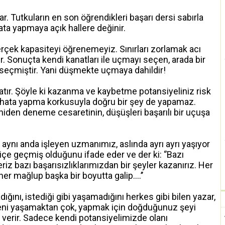
ar. Tutkuların en son öğrendikleri başarı dersi sabırla
ta yapmaya açık hallere değinir.
rçek kapasiteyi öğrenemeyiz. Sınırları zorlamak acı
r. Sonuçta kendi kanatları ile uçmayı seçen, arada bir
seçmiştir. Yani düşmekte uçmaya dahildir!
latır. Şöyle ki kazanma ve kaybetme potansiyeliniz risk
n hata yapma korkusuyla doğru bir şey de yapamaz.
iden deneme cesaretinin, düşüşleri başarılı bir uçuşa
da aynı anda işleyen uzmanımız, aslında ayrı ayrı yaşıyor
 içe geçmiş olduğunu ifade eder ve der ki: ‘’Bazı
riz bazı başarısızlıklarımızdan bir şeyler kazanırız. Her
her mağlup başka bir boyutta galip….’’
ını, istediği gibi yaşamadığını herkes gibi bilen yazar,
leni yaşamaktan çok, yapmak için doğduğunuz şeyi
r verir. Sadece kendi potansiyelimizde olanı