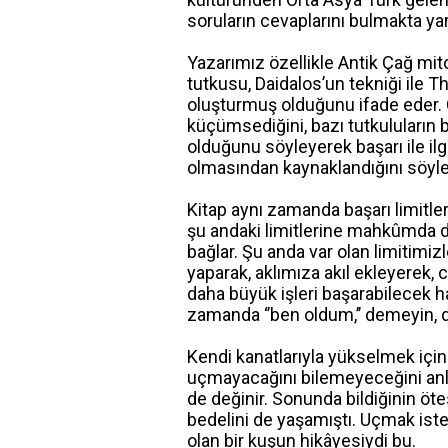
soruların cevaplarını bulmakta ya
Yazarımız özellikle Antik Çağ mito
tutkusu, Daidalos’un tekniği ile T
oluşturmuş olduğunu ifade eder. Ç
küçümsediğini, bazı tutkuluların bi
olduğunu söyleyerek başarı ile il
olmasından kaynaklandığını söyle
Kitap aynı zamanda başarı limitler
şu andaki limitlerine mahkûmda değ
bağlar. Şu anda var olan limitimi
yaparak, aklımıza akıl ekleyerek,
daha büyük işleri başarabilecek 
zamanda ‘’ben oldum,’’ demeyin,
Kendi kanatlarıyla yükselmek içi
uçmayacağını bilemeyeceğini anlat
de değinir. Sonunda bildiğinin öt
bedelini de yaşamıştı. Uçmak iste
olan bir kuşun hikâyesiydi bu.