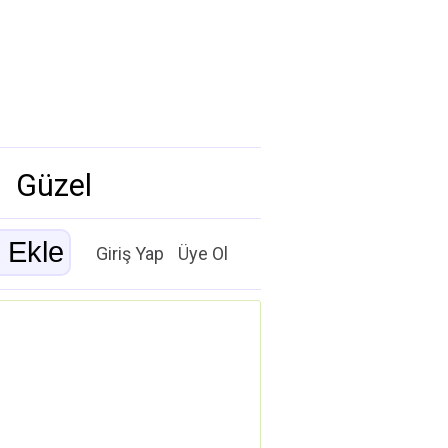
Güzel
Giriş Yap
Üye Ol