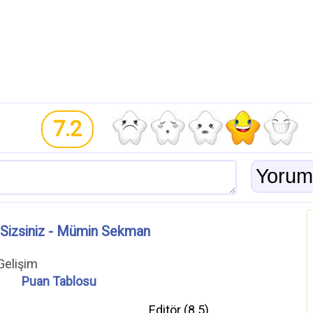
7.2
 Sizsiniz - Mümin Sekman
 Gelişim
Puan Tablosu
Editör (
8.5
)