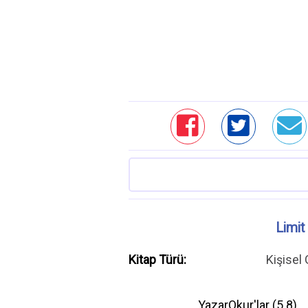
Limit
Kitap Türü:
Kişisel
YazarOkur'lar (
5.8
)