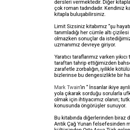
dersleri vermektedir. Diğer kitapla
çok roman tadındadır. Kendiniz kad
kitapla buluşabilirsiniz.
Limit Sizsiniz kitabımız ‘’şu hayat
tanımladığı her cümle altı çiziles
olmazken sonuçlar da istediğimiz g
uzmanımız devreye giriyor.
Yaratıcı taraflarımız varken yıkıcı
taraftan tahrip ettiğimizden bahse
zarafetle zorbalığın, iyilikle köt
bizlerinse bu dengesizlikte bir h
Mark Twain
’in ‘’ İnsanlar ikiye ay
yola çıkarak sorduğu sorularla u
olmak için ihtiyacımız olanın; tut
konusunda öngörüşler sunuyor.
Bu kitabında diğerlerinden biraz d
Antik Çağ Yunan felsefesinden m
kültüründen Orta Asya Türk gelen