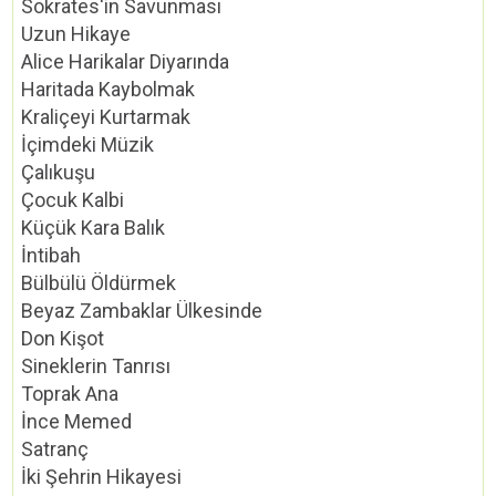
Sokrates'in Savunması
Uzun Hikaye
Alice Harikalar Diyarında
Haritada Kaybolmak
Kraliçeyi Kurtarmak
İçimdeki Müzik
Çalıkuşu
Çocuk Kalbi
Küçük Kara Balık
İntibah
Bülbülü Öldürmek
Beyaz Zambaklar Ülkesinde
Don Kişot
Sineklerin Tanrısı
Toprak Ana
İnce Memed
Satranç
İki Şehrin Hikayesi