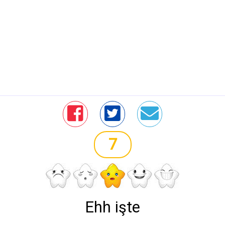
7
Ehh işte