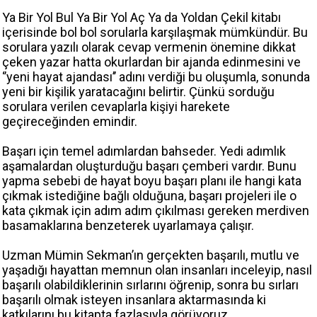
Ya Bir Yol Bul Ya Bir Yol Aç Ya da Yoldan Çekil kitabı
içerisinde bol bol sorularla karşılaşmak mümkündür. Bu
sorulara yazılı olarak cevap vermenin önemine dikkat
çeken yazar hatta okurlardan bir ajanda edinmesini ve
‘’yeni hayat ajandası’’ adını verdiği bu oluşumla, sonunda
yeni bir kişilik yaratacağını belirtir. Çünkü sorduğu
sorulara verilen cevaplarla kişiyi harekete
geçireceğinden emindir.
Başarı için temel adımlardan bahseder. Yedi adımlık
aşamalardan oluşturduğu başarı çemberi vardır. Bunu
yapma sebebi de hayat boyu başarı planı ile hangi kata
çıkmak istediğine bağlı olduğuna, başarı projeleri ile o
kata çıkmak için adım adım çıkılması gereken merdiven
basamaklarına benzeterek uyarlamaya çalışır.
Uzman Mümin Sekman’ın gerçekten başarılı, mutlu ve
yaşadığı hayattan memnun olan insanları inceleyip, nasıl
başarılı olabildiklerinin sırlarını öğrenip, sonra bu sırları
başarılı olmak isteyen insanlara aktarmasında ki
katkılarını bu kitapta fazlasıyla görüyoruz.