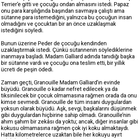
Terrier’e gitti ve çocuğu ondan almasını istedi. Papaz
onu para karşılığında başından savmaya çalıştı ama
sütanne para istemediğini, yalnızca bu çocuğun insan
olmadığını ve çocuktan bir an önce uzaklaşmak
istediğini söyledi.
Bunun üzerine Peder de çocuğu kendinden
uzaklaştırmak istedi. Çünkü sütannenin söylediklerine
inanmaya başladı. Madam Galliard adında tanıdığı başka
bir sütanne vardı ve çocuğu ona teslim etti, bir yıllık
ücreti de peşin ödedi.
Zaman geçti, Granouille Madam Galliard’ın evinde
büyüdü. Granouille o kadar nefret edilecek ya da
tiksinilecek bir çocuk olmamasına rağmen orada da onu
kimse sevmedi. Granouille de tüm insani duygulardan
yoksun olarak büyüdü. Aşk, sevgi, başkalarını düşünmek
gibi duygulardan hiçbirine sahip olmadı. Granouille’nin
ahım şahım bir zekâsı da yoktu; ancak, diğer insanlar gibi
kokusu olmamasına rağmen çok iyi koku almaktaydı.
Hatta kilometrelerce uzaktan bile her kokuyu ayırt