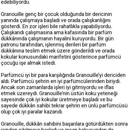
edebiliyordu.
Granouille genç bir çocuk olduğunda bir dericinin
yanında çalışmaya başladı ve orada çalışkanlığını
gösterdi. En zor işleri bile rahatlıkla yapabiliyordu.
Çalışkandı çalışmasına ama kafasında bir parfüm
dükkânında çalışmanın hayalini kuruyordu. Bir gün
patronu tarafından, işlenmiş derileri bir parfüm
dükkânına teslim etmek üzere gönderildi ve orada
kokular konusundaki marifetini gösterince parfümcü
çocuğu işe almak istedi.
Parfümcü iyi bir para karşılığında Granouille’yi dericiden
aldı. Parfümcü şehrin en iyi parfümcülerinden biriydi.
Ancak son zamanlarda işleri iyi gitmiyordu ve iflas
etmek üzereydi. Granouille’nin üstün koku yeteneği
sayesinde çok iyi kokular üretmeye başladı ve bu
sayede dükkân sahibi tekrar şehrin en ünlü parfümcüsü
olup çok iyi paralar kazandı.
Granouille, dükkân sahibini başarılara götürdükten sonra
işinden sıkılmaya başladı ve insan kokusundan da