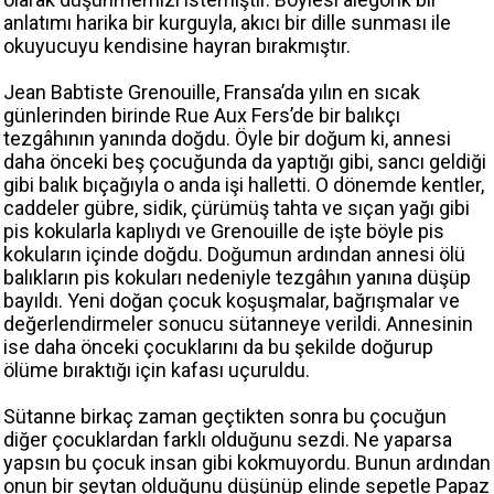
anlatımı harika bir kurguyla, akıcı bir dille sunması ile
okuyucuyu kendisine hayran bırakmıştır.
Jean Babtiste Grenouille, Fransa’da yılın en sıcak
günlerinden birinde Rue Aux Fers’de bir balıkçı
tezgâhının yanında doğdu. Öyle bir doğum ki, annesi
daha önceki beş çocuğunda da yaptığı gibi, sancı geldiği
gibi balık bıçağıyla o anda işi halletti. O dönemde kentler,
caddeler gübre, sidik, çürümüş tahta ve sıçan yağı gibi
pis kokularla kaplıydı ve Grenouille de işte böyle pis
kokuların içinde doğdu. Doğumun ardından annesi ölü
balıkların pis kokuları nedeniyle tezgâhın yanına düşüp
bayıldı. Yeni doğan çocuk koşuşmalar, bağrışmalar ve
değerlendirmeler sonucu sütanneye verildi. Annesinin
ise daha önceki çocuklarını da bu şekilde doğurup
ölüme bıraktığı için kafası uçuruldu.
Sütanne birkaç zaman geçtikten sonra bu çocuğun
diğer çocuklardan farklı olduğunu sezdi. Ne yaparsa
yapsın bu çocuk insan gibi kokmuyordu. Bunun ardından
onun bir şeytan olduğunu düşünüp elinde sepetle Papaz