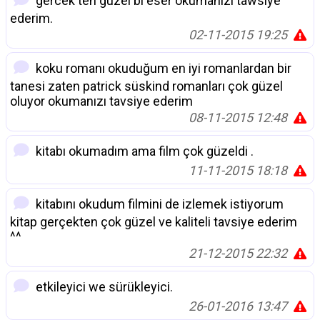
gercek ten guzel bi eser okumanizi tawsiye
ederim.
02-11-2015 19:25
koku romanı okuduğum en iyi romanlardan bir
tanesi zaten patrick süskind romanları çok güzel
oluyor okumanızı tavsiye ederim
08-11-2015 12:48
kitabı okumadım ama film çok güzeldi .
11-11-2015 18:18
kitabını okudum filmini de izlemek istiyorum
kitap gerçekten çok güzel ve kaliteli tavsiye ederim
^^
21-12-2015 22:32
etkileyici we sürükleyici.
26-01-2016 13:47