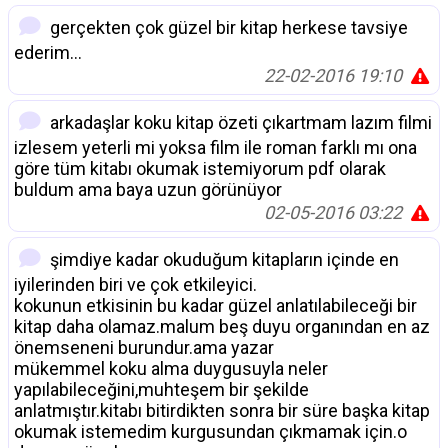
gerçekten çok güzel bir kitap herkese tavsiye
ederim...
22-02-2016 19:10
arkadaşlar koku kitap özeti çıkartmam lazım filmi
izlesem yeterli mi yoksa film ile roman farklı mı ona
göre tüm kitabı okumak istemiyorum pdf olarak
buldum ama baya uzun görünüyor
02-05-2016 03:22
şimdiye kadar okuduğum kitapların içinde en
iyilerinden biri ve çok etkileyici.
kokunun etkisinin bu kadar güzel anlatılabileceği bir
kitap daha olamaz.malum beş duyu organından en az
önemseneni burundur.ama yazar
mükemmel koku alma duygusuyla neler
yapılabileceğini,muhteşem bir şekilde
anlatmıştır.kitabı bitirdikten sonra bir süre başka kitap
okumak istemedim kurgusundan çıkmamak için.o