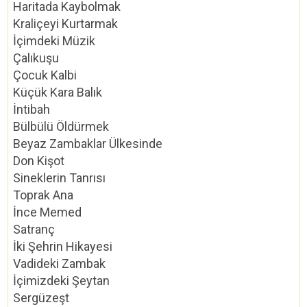
Haritada Kaybolmak
Kraliçeyi Kurtarmak
İçimdeki Müzik
Çalıkuşu
Çocuk Kalbi
Küçük Kara Balık
İntibah
Bülbülü Öldürmek
Beyaz Zambaklar Ülkesinde
Don Kişot
Sineklerin Tanrısı
Toprak Ana
İnce Memed
Satranç
İki Şehrin Hikayesi
Vadideki Zambak
İçimizdeki Şeytan
Sergüzeşt