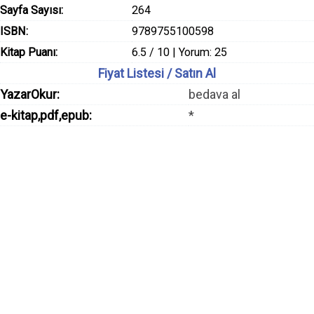
Sayfa Sayısı:
264
ISBN:
9789755100598
Kitap Puanı:
6.5 / 10 | Yorum: 25
Fiyat Listesi / Satın Al
YazarOkur:
bedava al
e-kitap,pdf,epub:
*