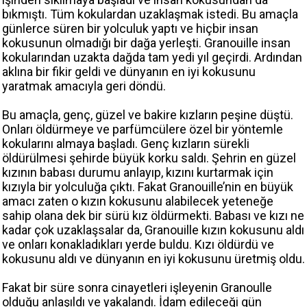
bıkmıştı. Tüm kokulardan uzaklaşmak istedi. Bu amaçla
günlerce süren bir yolculuk yaptı ve hiçbir insan
kokusunun olmadığı bir dağa yerleşti. Granouille insan
kokularından uzakta dağda tam yedi yıl geçirdi. Ardından
aklına bir fikir geldi ve dünyanın en iyi kokusunu
yaratmak amacıyla geri döndü.
Bu amaçla, genç, güzel ve bakire kızların peşine düştü.
Onları öldürmeye ve parfümcülere özel bir yöntemle
kokularını almaya başladı. Genç kızların sürekli
öldürülmesi şehirde büyük korku saldı. Şehrin en güzel
kızının babası durumu anlayıp, kızını kurtarmak için
kızıyla bir yolculuğa çıktı. Fakat Granouille’nin en büyük
amacı zaten o kızın kokusunu alabilecek yeteneğe
sahip olana dek bir sürü kız öldürmekti. Babası ve kızı ne
kadar çok uzaklaşsalar da, Granouille kızın kokusunu aldı
ve onları konakladıkları yerde buldu. Kızı öldürdü ve
kokusunu aldı ve dünyanın en iyi kokusunu üretmiş oldu.
Fakat bir süre sonra cinayetleri işleyenin Granoulle
olduğu anlaşıldı ve yakalandı. İdam edileceği gün