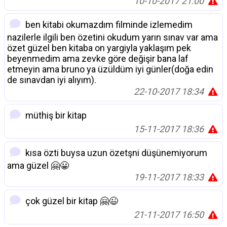
10-10-2017 21:00
ben kitabi okumazdım filminde izlemedim
nazilerle ilgili ben özetini okudum yarın sınav var ama
özet güzel ben kitaba on yargiyla yaklaşım pek
beyenmedim ama zevke göre değişir bana laf
etmeyin ama bruno ya üzüldüm iyi günler(doğa edin
de sınavdan iyi alıyım).
22-10-2017 18:34
müthiş bir kitap
15-11-2017 18:36
kısa özti buysa uzun özetşni düşünemiyorum
ama güzel 🤗😀
19-11-2017 18:33
çok güzel bir kitap 🤗😉
21-11-2017 16:50