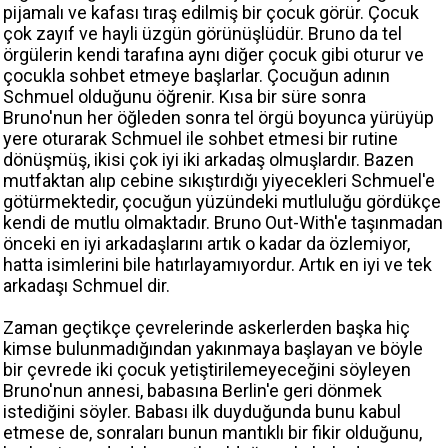
pijamalı ve kafası tıraş edilmiş bir çocuk görür. Çocuk
çok zayıf ve hayli üzgün görünüşlüdür. Bruno da tel
örgülerin kendi tarafına aynı diğer çocuk gibi oturur ve
çocukla sohbet etmeye başlarlar. Çocuğun adının
Schmuel olduğunu öğrenir. Kısa bir süre sonra
Bruno'nun her öğleden sonra tel örgü boyunca yürüyüp
yere oturarak Schmuel ile sohbet etmesi bir rutine
dönüşmüş, ikisi çok iyi iki arkadaş olmuşlardır. Bazen
mutfaktan alıp cebine sıkıştırdığı yiyecekleri Schmuel'e
götürmektedir, çocuğun yüzündeki mutluluğu gördükçe
kendi de mutlu olmaktadır. Bruno Out-With'e taşınmadan
önceki en iyi arkadaşlarını artık o kadar da özlemiyor,
hatta isimlerini bile hatırlayamıyordur. Artık en iyi ve tek
arkadaşı Schmuel dir.
Zaman geçtikçe çevrelerinde askerlerden başka hiç
kimse bulunmadığından yakınmaya başlayan ve böyle
bir çevrede iki çocuk yetiştirilemeyeceğini söyleyen
Bruno'nun annesi, babasına Berlin'e geri dönmek
istediğini söyler. Babası ilk duyduğunda bunu kabul
etmese de, sonraları bunun mantıklı bir fikir olduğunu,