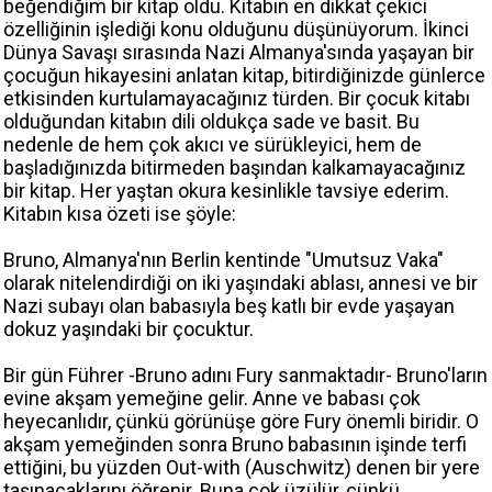
beğendiğim bir kitap oldu. Kitabın en dikkat çekici
özelliğinin işlediği konu olduğunu düşünüyorum. İkinci
Dünya Savaşı sırasında Nazi Almanya'sında yaşayan bir
çocuğun hikayesini anlatan kitap, bitirdiğinizde günlerce
etkisinden kurtulamayacağınız türden. Bir çocuk kitabı
olduğundan kitabın dili oldukça sade ve basit. Bu
nedenle de hem çok akıcı ve sürükleyici, hem de
başladığınızda bitirmeden başından kalkamayacağınız
bir kitap. Her yaştan okura kesinlikle tavsiye ederim.
Kitabın kısa özeti ise şöyle:
Bruno, Almanya'nın Berlin kentinde "Umutsuz Vaka"
olarak nitelendirdiği on iki yaşındaki ablası, annesi ve bir
Nazi subayı olan babasıyla beş katlı bir evde yaşayan
dokuz yaşındaki bir çocuktur.
Bir gün Führer -Bruno adını Fury sanmaktadır- Bruno'ların
evine akşam yemeğine gelir. Anne ve babası çok
heyecanlıdır, çünkü görünüşe göre Fury önemli biridir. O
akşam yemeğinden sonra Bruno babasının işinde terfi
ettiğini, bu yüzden Out-with (Auschwitz) denen bir yere
taşınacaklarını öğrenir. Buna çok üzülür, çünkü