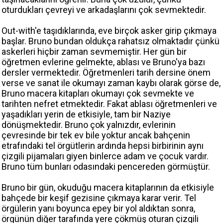
oturdukları çevreyi ve arkadaşlarını çok sevmektedir.
Out-with'e taşıdıklarında, eve birçok asker girip çıkmaya
başlar. Bruno bundan oldukça rahatsız olmaktadır çünkü
askerleri hiçbir zaman sevmemiştir. Her gün bir
öğretmen evlerine gelmekte, ablası ve Bruno'ya bazı
dersler vermektedir. Öğretmenleri tarih dersine önem
verse ve sanat ile okumayı zaman kaybı olarak görse de,
Bruno macera kitapları okumayı çok sevmekte ve
tarihten nefret etmektedir. Fakat ablası öğretmenleri ve
yaşadıkları yerin de etkisiyle, tam bir Naziye
dönüşmektedir. Bruno çok yalnızdır, evlerinin
çevresinde bir tek ev bile yoktur ancak bahçenin
etrafındaki tel örgütlerin ardında hepsi birbirinin aynı
çizgili pijamaları giyen binlerce adam ve çocuk vardır.
Bruno tüm bunları odasındaki pencereden görmüştür.
Bruno bir gün, okuduğu macera kitaplarının da etkisiyle
bahçede bir keşif gezisine çıkmaya karar verir. Tel
örgülerin yanı boyunca epey bir yol aldıktan sonra,
örgünün diğer tarafında yere çökmüş oturan çizgili