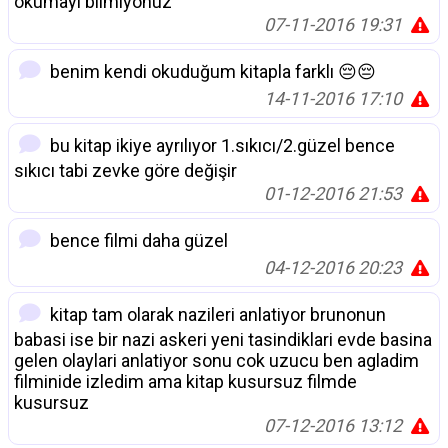
okumayı bilmiyonuz
07-11-2016 19:31
benim kendi okuduğum kitapla farklı 😔😔
14-11-2016 17:10
bu kitap ikiye ayrılıyor 1.sıkıcı/2.güzel bence
sıkıcı tabi zevke göre değişir
01-12-2016 21:53
bence filmi daha güzel
04-12-2016 20:23
kitap tam olarak nazileri anlatiyor brunonun
babasi ise bir nazi askeri yeni tasindiklari evde basina
gelen olaylari anlatiyor sonu cok uzucu ben agladim
filminide izledim ama kitap kusursuz filmde
kusursuz
07-12-2016 13:12