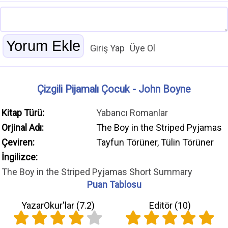
Giriş Yap
Üye Ol
Çizgili Pijamalı Çocuk - John Boyne
Kitap Türü:
Yabancı Romanlar
Orjinal Adı:
The Boy in the Striped Pyjamas
Çeviren:
Tayfun Törüner, Tülin Törüner
İngilizce:
The Boy in the Striped Pyjamas Short Summary
Puan Tablosu
YazarOkur'lar (
7.2
)
Editör (
10
)