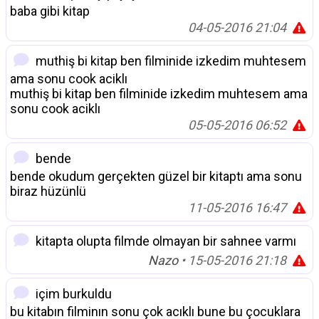
baba gibi kitap
04-05-2016 21:04
muthiş bi kitap ben filminide izkedim muhtesem
ama sonu cook aciklı
muthiş bi kitap ben filminide izkedim muhtesem ama
sonu cook aciklı
05-05-2016 06:52
bende
bende okudum gerçekten güzel bir kitaptı ama sonu
biraz hüzünlü
11-05-2016 16:47
kitapta olupta filmde olmayan bir sahnee varmı
Nazo
• 15-05-2016 21:18
içim burkuldu
bu kitabın filminın sonu çok acıklı bune bu çocuklara