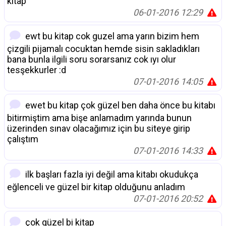
kitap
06-01-2016 12:29
ewt bu kitap cok guzel ama yarın bizim hem
çizgili pijamalı cocuktan hemde sisin sakladıkları
bana bunla ilgili soru sorarsanız cok ıyı olur
tesşekkurler :d
07-01-2016 14:05
ewet bu kitap çok güzel ben daha önce bu kitabı
bitirmiştim ama bişe anlamadım yarında bunun
üzerinden sınav olacağımız için bu siteye girip
çalıştım
07-01-2016 14:33
ilk başları fazla iyi değil ama kitabı okudukça
eğlenceli ve güzel bir kitap olduğunu anladım
07-01-2016 20:52
çok güzel bi kitap