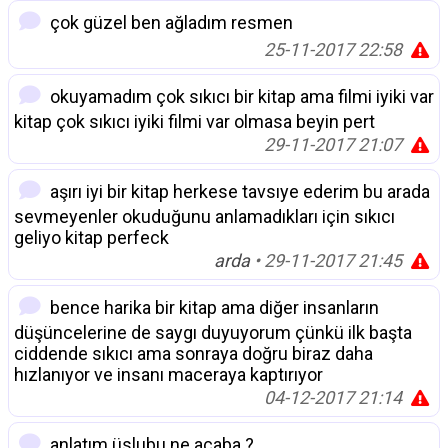
çok güzel ben ağladım resmen
25-11-2017 22:58
okuyamadım çok sıkıcı bir kitap ama filmi iyiki var
kitap çok sıkıcı iyiki filmi var olmasa beyin pert
29-11-2017 21:07
aşırı iyi bir kitap herkese tavsıye ederim bu arada
sevmeyenler okuduğunu anlamadıkları için sıkıcı
geliyo kitap perfeck
arda
• 29-11-2017 21:45
bence harika bir kitap ama diğer insanların
düşüncelerine de saygı duyuyorum çünkü ilk başta
ciddende sıkıcı ama sonraya doğru biraz daha
hızlanıyor ve insanı maceraya kaptırıyor
04-12-2017 21:14
anlatım üslubu ne acaba ?