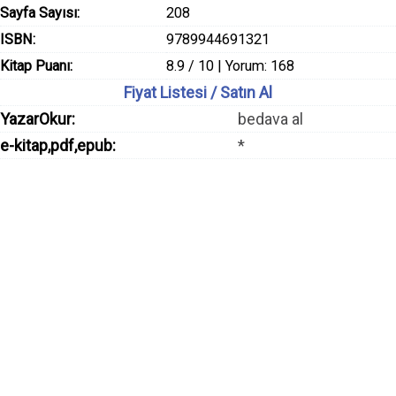
Sayfa Sayısı:
208
ISBN:
9789944691321
Kitap Puanı:
8.9 / 10 | Yorum: 168
Fiyat Listesi / Satın Al
YazarOkur:
bedava al
e-kitap,pdf,epub:
*