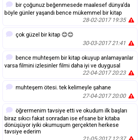
bir çoğunuz beğenmesede maalesef dünya'da
böyle günler yaşandı bence mükemmel bir kitap
28-02-2017 19:35
çok güzel bir kitap 😊😊
30-03-2017 21:41
bence muhteşem bir kitap okuyup anlamayanlar
varsa filmini izlesinler filmi daha iyi ve duygusal
22-04-2017 20:23
muhteşem ötesi. tek kelimeyle şahane
27-04-2017 20:00
öğrermenim tavsiye etti ve okudum ilk başları
biraz sıkıcı fakat sonradan ise efsane bir kitaba
dönüşüyor iyiki okumuşum gerçekten herkese
tavsiye ederim
21-05-2017 12:37