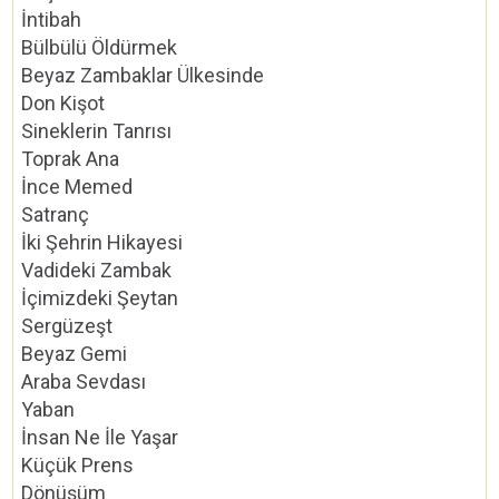
İntibah
Bülbülü Öldürmek
Beyaz Zambaklar Ülkesinde
Don Kişot
Sineklerin Tanrısı
Toprak Ana
İnce Memed
Satranç
İki Şehrin Hikayesi
Vadideki Zambak
İçimizdeki Şeytan
Sergüzeşt
Beyaz Gemi
Araba Sevdası
Yaban
İnsan Ne İle Yaşar
Küçük Prens
Dönüşüm