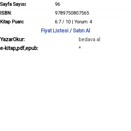
Sayfa Sayısı:
96
ISBN:
9789750807565
Kitap Puanı:
6.7 / 10 | Yorum: 4
Fiyat Listesi / Satın Al
YazarOkur:
bedava al
e-kitap,pdf,epub:
*