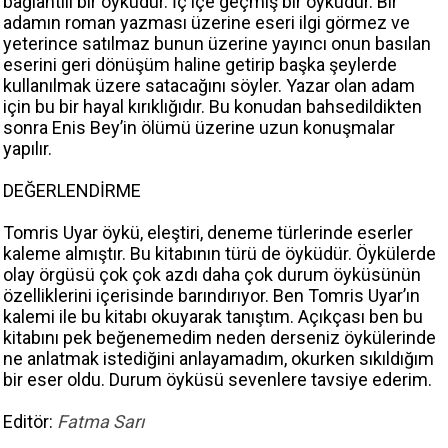
bağlantılı bir öyküdür. İç içe geçmiş bir öyküdür. Bir
adamın roman yazması üzerine eseri ilgi görmez ve
yeterince satılmaz bunun üzerine yayıncı onun basılan
eserini geri dönüşüm haline getirip başka şeylerde
kullanılmak üzere satacağını söyler. Yazar olan adam
için bu bir hayal kırıklığıdır. Bu konudan bahsedildikten
sonra Enis Bey’in ölümü üzerine uzun konuşmalar
yapılır.
DEĞERLENDİRME
Tomris Uyar öykü, eleştiri, deneme türlerinde eserler
kaleme almıştır. Bu kitabının türü de öyküdür. Öykülerde
olay örgüsü çok çok azdı daha çok durum öyküsünün
özelliklerini içerisinde barındırıyor. Ben Tomris Uyar’ın
kalemi ile bu kitabı okuyarak tanıştım. Açıkçası ben bu
kitabını pek beğenemedim neden derseniz öykülerinde
ne anlatmak istediğini anlayamadım, okurken sıkıldığım
bir eser oldu. Durum öyküsü sevenlere tavsiye ederim.
Editör:
Fatma Sarı