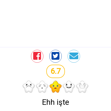
6.7
Ehh işte