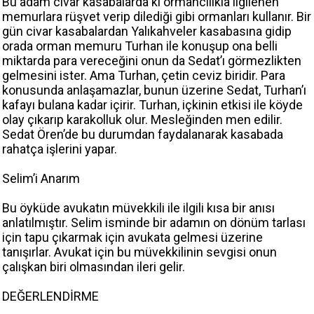
Bu adam civar kasabalarda ki ormancılıkla ilgilenen
memurlara rüşvet verip dilediği gibi ormanları kullanır. Bir
gün civar kasabalardan Yalıkahveler kasabasına gidip
orada orman memuru Turhan ile konuşup ona belli
miktarda para vereceğini onun da Sedat’ı görmezlikten
gelmesini ister. Ama Turhan, çetin ceviz biridir. Para
konusunda anlaşamazlar, bunun üzerine Sedat, Turhan’ı
kafayı bulana kadar içirir. Turhan, içkinin etkisi ile köyde
olay çıkarıp karakolluk olur. Mesleğinden men edilir.
Sedat Ören’de bu durumdan faydalanarak kasabada
rahatça işlerini yapar.
Selim’i Anarım
Bu öyküde avukatın müvekkili ile ilgili kısa bir anısı
anlatılmıştır. Selim isminde bir adamın on dönüm tarlası
için tapu çıkarmak için avukata gelmesi üzerine
tanışırlar. Avukat için bu müvekkilinin sevgisi onun
çalışkan biri olmasından ileri gelir.
DEĞERLENDİRME