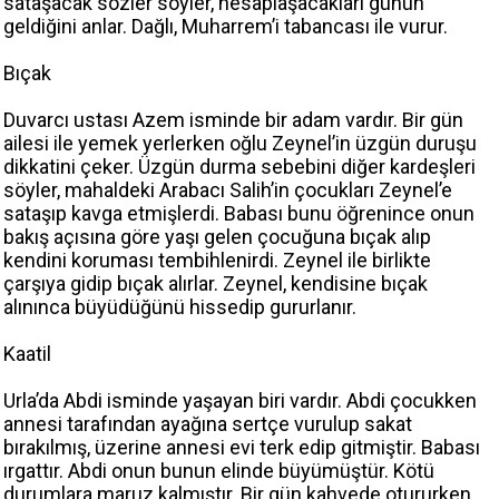
sataşacak sözler söyler, hesaplaşacakları günün
geldiğini anlar. Dağlı, Muharrem’i tabancası ile vurur.
Bıçak
Duvarcı ustası Azem isminde bir adam vardır. Bir gün
ailesi ile yemek yerlerken oğlu Zeynel’in üzgün duruşu
dikkatini çeker. Üzgün durma sebebini diğer kardeşleri
söyler, mahaldeki Arabacı Salih’in çocukları Zeynel’e
sataşıp kavga etmişlerdi. Babası bunu öğrenince onun
bakış açısına göre yaşı gelen çocuğuna bıçak alıp
kendini koruması tembihlenirdi. Zeynel ile birlikte
çarşıya gidip bıçak alırlar. Zeynel, kendisine bıçak
alınınca büyüdüğünü hissedip gururlanır.
Kaatil
Urla’da Abdi isminde yaşayan biri vardır. Abdi çocukken
annesi tarafından ayağına sertçe vurulup sakat
bırakılmış, üzerine annesi evi terk edip gitmiştir. Babası
ırgattır. Abdi onun bunun elinde büyümüştür. Kötü
durumlara maruz kalmıştır. Bir gün kahvede otururken