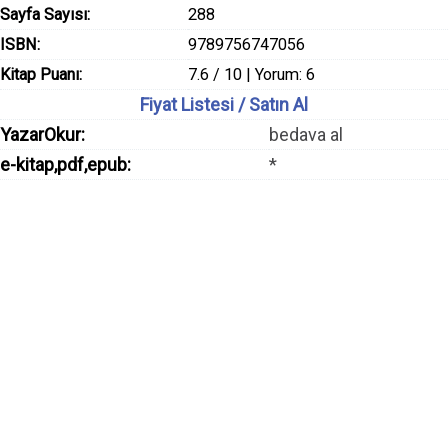
Sayfa Sayısı:
288
ISBN:
9789756747056
Kitap Puanı:
7.6 / 10 | Yorum: 6
Fiyat Listesi / Satın Al
YazarOkur:
bedava al
e-kitap,pdf,epub:
*