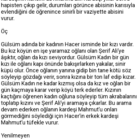
hapisten çıkıp gelir, durumları görünce abisinin karısıyla
evlendiğini de öğrenince sinirli bir vaziyette abisini
vurur.
Öç
Gülsüm adında bir kadının Hacer isminde bir kızı vardır.
Bu kız köyün en işe yaramaz oğlanı olan Şerif Ali’ye
âşıktır, oğlan da kızı seviyordur. Gülsüm Kadın bir gün
kızı ile oğlanı kapı önünde bakışırlarken yakalar, sinir
küpü olur. Önce oğlanın yanına gidip bin tane kötü söz
söyleyip gözdağı verir, sonra kızına bir ton laf edip kızar.
Gülsüm Kadın ne kadar kızmış olsa da kız ve oğlan bir
gün kaçmaya karar verip köyü terk ederler. Kızının
kaçtığını öğrenen kadın oğluna söyleyip tüm akrabalarını
toplatıp kızını ve Şerif Ali’yi aramaya çıkarlar. Bu arama
devam ederken oğlanın kardeşi Mahmut’u onları
görmediğini söylediği için Hacer’in erkek kardeşi
Mahmut’u tüfekle vurur.
Yenilmeyen