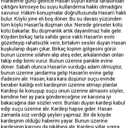
mahkeme günü gelince Hasan suyun kendi tarlasından
çıktığını kimseye bu suyu kullandırma hakkı olmadığını
savunur. Hâkim konuşmalar doğrultusunda Hasan’ı haklı
bulur. Köylü yine eli boş döner. Bu su davası yüzünden
tüm köylü Hasan'la düşman olur. Nerede görseler kötü
kötü bakarlar. Bu düşmanlık artık dayanılmaz hale gelir.
Köyden birkaç tarla sahibi gece vakti Hasan’ın evini
gözetleyip rahatsızlık verir, birtakım sesler duyan Hasan
kuşkulanıp dışarı çıkar. Birkaç kişinin gölgesini görür
bunun üzerine silahını alıp ateş eder, arkalarından onları
takip edip birini vurur. Bunun üzerine panikle evine
döner. Sabah olunca Hasan’ın vurduğu adam ölmüştür,
bunun üzerine jandarma gelip Hasan’ın evine gelip
ifadesini alır. Hasan, kara kara düşünür suçu evinde
beraber kaldığı evli kardeşinin üzerine atmayı planlar.
Kardeşi ile konuşup suçu onun üzerine almasını söyler,
kendine her ay para göndereceğine ve karısına iyi
bakacağına dair sözler verir. Bunları duyan kardeşi kabul
edip suçu üzerine alır. Kardeşi hapse gider. Hasan
zamanla söz verdiği şeyleri yapmaz. Bir de köyde
kardeşinin öldüğü haberini yayar. Bunun üzerine
kardeşinin karısını da nikâhına alır. Kardeşi yıllar sonra