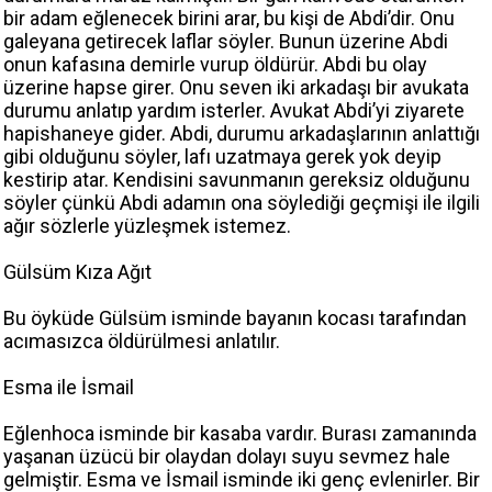
bir adam eğlenecek birini arar, bu kişi de Abdi’dir. Onu
galeyana getirecek laflar söyler. Bunun üzerine Abdi
onun kafasına demirle vurup öldürür. Abdi bu olay
üzerine hapse girer. Onu seven iki arkadaşı bir avukata
durumu anlatıp yardım isterler. Avukat Abdi’yi ziyarete
hapishaneye gider. Abdi, durumu arkadaşlarının anlattığı
gibi olduğunu söyler, lafı uzatmaya gerek yok deyip
kestirip atar. Kendisini savunmanın gereksiz olduğunu
söyler çünkü Abdi adamın ona söylediği geçmişi ile ilgili
ağır sözlerle yüzleşmek istemez.
Gülsüm Kıza Ağıt
Bu öyküde Gülsüm isminde bayanın kocası tarafından
acımasızca öldürülmesi anlatılır.
Esma ile İsmail
Eğlenhoca isminde bir kasaba vardır. Burası zamanında
yaşanan üzücü bir olaydan dolayı suyu sevmez hale
gelmiştir. Esma ve İsmail isminde iki genç evlenirler. Bir