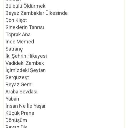
Bülbülü Öldürmek
Beyaz Zambaklar Ülkesinde
Don Kişot
Sineklerin Tanrısı
Toprak Ana
İnce Memed
Satranç
İki Şehrin Hikayesi
Vadideki Zambak
İçimizdeki Şeytan
Sergüzeşt
Beyaz Gemi
Araba Sevdası
Yaban
İnsan Ne İle Yaşar
Küçük Prens
Dönüşüm
Beyaz Diş