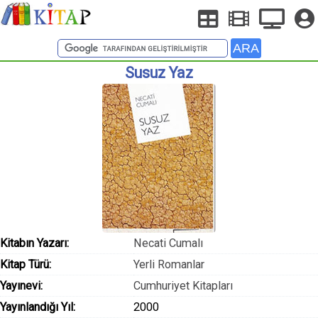
Susuz Yaz
Kitabın Yazarı:
Necati Cumalı
Kitap Türü:
Yerli Romanlar
Yayınevi:
Cumhuriyet Kitapları
Yayınlandığı Yıl:
2000