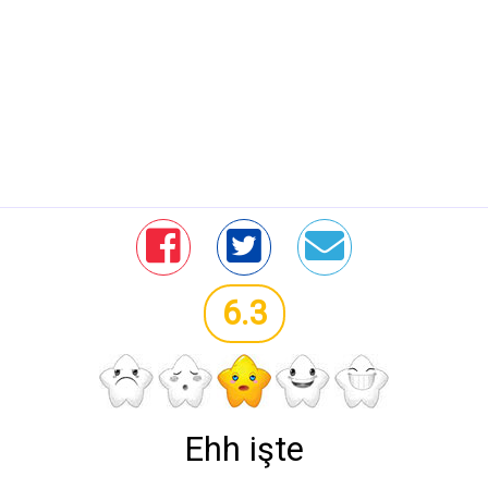
6.3
Ehh işte