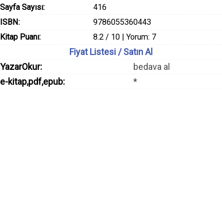
Sayfa Sayısı:
416
ISBN:
9786055360443
Kitap Puanı:
8.2 / 10 | Yorum: 7
Fiyat Listesi / Satın Al
YazarOkur:
bedava al
e-kitap,pdf,epub:
*