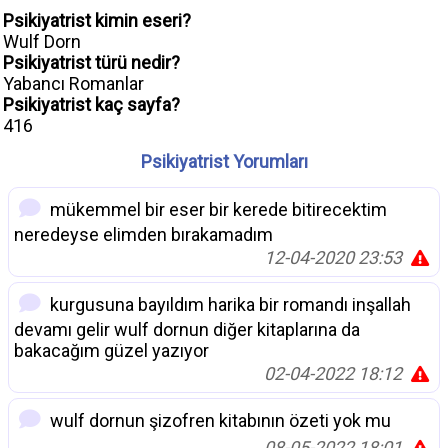
Psikiyatrist kimin eseri?
Wulf Dorn
Psikiyatrist türü nedir?
Yabancı Romanlar
Psikiyatrist kaç sayfa?
416
Psikiyatrist Yorumları
mükemmel bir eser bir kerede bitirecektim
neredeyse elimden bırakamadım
12-04-2020 23:53
kurgusuna bayıldım harika bir romandı inşallah
devamı gelir wulf dornun diğer kitaplarına da
bakacağım güzel yazıyor
02-04-2022 18:12
wulf dornun şizofren kitabının özeti yok mu
08-05-2022 18:01