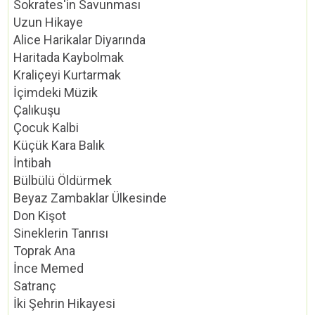
Sokrates'in Savunması
Uzun Hikaye
Alice Harikalar Diyarında
Haritada Kaybolmak
Kraliçeyi Kurtarmak
İçimdeki Müzik
Çalıkuşu
Çocuk Kalbi
Küçük Kara Balık
İntibah
Bülbülü Öldürmek
Beyaz Zambaklar Ülkesinde
Don Kişot
Sineklerin Tanrısı
Toprak Ana
İnce Memed
Satranç
İki Şehrin Hikayesi