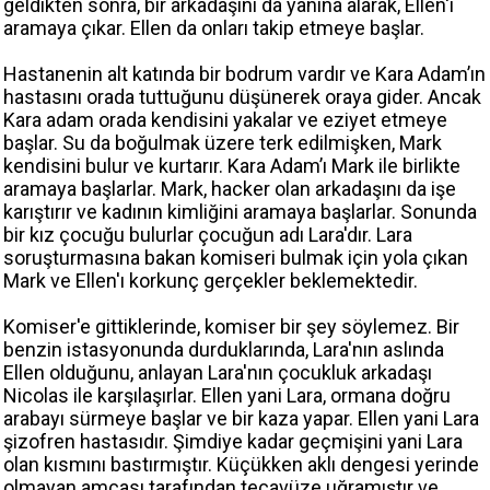
geldikten sonra, bir arkadaşını da yanına alarak, Ellen'ı
aramaya çıkar. Ellen da onları takip etmeye başlar.
Hastanenin alt katında bir bodrum vardır ve Kara Adam’ın
hastasını orada tuttuğunu düşünerek oraya gider. Ancak
Kara adam orada kendisini yakalar ve eziyet etmeye
başlar. Su da boğulmak üzere terk edilmişken, Mark
kendisini bulur ve kurtarır. Kara Adam’ı Mark ile birlikte
aramaya başlarlar. Mark, hacker olan arkadaşını da işe
karıştırır ve kadının kimliğini aramaya başlarlar. Sonunda
bir kız çocuğu bulurlar çocuğun adı Lara'dır. Lara
soruşturmasına bakan komiseri bulmak için yola çıkan
Mark ve Ellen'ı korkunç gerçekler beklemektedir.
Komiser'e gittiklerinde, komiser bir şey söylemez. Bir
benzin istasyonunda durduklarında, Lara'nın aslında
Ellen olduğunu, anlayan Lara'nın çocukluk arkadaşı
Nicolas ile karşılaşırlar. Ellen yani Lara, ormana doğru
arabayı sürmeye başlar ve bir kaza yapar. Ellen yani Lara
şizofren hastasıdır. Şimdiye kadar geçmişini yani Lara
olan kısmını bastırmıştır. Küçükken aklı dengesi yerinde
olmayan amcası tarafından tecavüze uğramıştır ve