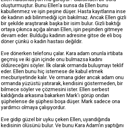
oluşturmuştur. Bunu Ellen'a sunsa da Ellen bunu
kabullenmez ve işin peşine düşer. Hasta kayıtlarına inse
de kadının adı bilinmediği için bakılmaz. Ancak Ellen gizli
bir şekilde araştırarak başka bir isim bulur. Gizli baktığı
ortaya çıkınca açığa alınan Ellen, işin peşinden gitmeye
devam eder. Bulduğu kadının adresine gitse de eli boş
döner çünkü o kadın hastası değildir.
Eve dönerken telefonu çalar. Kara adam onunla irtibata
geçmiş ve iki gün içinde onu bulmazsa kadını
öldüreceğini söyler. İlk olarak ormanda buluşmayı teklif
eder. Ellen bunu hiç istemese de kabul etmek
mecburiyetinde kalır. Ve ormana gider ancak adam onu
ormanda yüzüstü yatırarak, kendisini göstermeden, bir
bilmece söyler ve çözmesini ister. Ellen serbest
kaldığında arkasına bakarken Mark'ı görüp ondan
şüphelense de şüphesi boşa düşer. Mark sadece ona
yardımcı olmaya çalışıyordur.
Eve gidip güzel bir uyku çeken Ellen, uyandığında
kedisinin ölüsünü bulur. Ve bunu Kara Adam’ın yaptığını