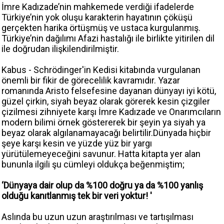
İmre Kadızade’nin mahkemede verdiği ifadelerde
Türkiye’nin yok oluşu karakterin hayatının çöküşü
gerçekten harika örtüşmüş ve ustaca kurgulanmış.
Türkiye’nin dağılımı Afazi hastalığı ile birlikte yitirilen dil
ile doğrudan ilişkilendirilmiştir.
Kabus - Schrödinger'in Kedisi kitabında vurgulanan
önemli bir fikir de görecelilik kavramıdır. Yazar
romanında Aristo felsefesine dayanan dünyayı iyi kötü,
güzel çirkin, siyah beyaz olarak görerek kesin çizgiler
çizilmesi zihniyete karşı İmre Kadızade ve Onarımcıların
modern bilimi örnek göstererek bir şeyin ya siyah ya
beyaz olarak algılanamayacağı belirtilir.Dünyada hiçbir
şeye karşı kesin ve yüzde yüz bir yargı
yürütülemeyeceğini savunur. Hatta kitapta yer alan
bununla ilgili şu cümleyi oldukça beğenmiştim;
‘Dünyaya dair olup da %100 doğru ya da %100 yanlış
olduğu kanıtlanmış tek bir veri yoktur! '
Aslında bu uzun uzun araştırılması ve tartışılması