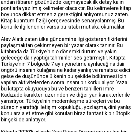
andan itibaren gözünüzde kaçmayacak ilk detay kalın
pontlarla yazılmış kelimeler olacaktır. Bu kelimelere kitap
boyunca dikkat etmeniz gerektiğini anlıyorsunuz zaten.
Kitap kuantum fiziği çerçevesinde senaryolanmış. Bu
konu ile ilgilenenler varsa bu kitabı mutlaka okumalılar.
Alev Alatlı zaten ülke gündemine ilgi gösteren fikirlerini
paylaşmaktan çekinmeyen bir yazar olarak tanınır. Bu
kitabında da Türkiye’nin o dönemki durum ve yakın
geleceğe dair yaptığı tahminler ses getirmiştir. Kitapta
Türkiye’nin 7 bölgede 7 ayrı yönetime ayrılacağına dair
öngörü insanın kulağına ne kadar yanlış ve rahatsız edici
gelse de düşününce ülkenin bu şekilde bölünmesi için
yapılan aktivitelerden sonra insanı bir korku alıyor. Yaza
bu kitapta okuyucuya bu ve benzeri tahlilleri İmre
Kadızade karakteri üzerinden ve diğer yan karakterler ile
yansıtıyor. Türkiye’nin modernleşme süreçleri ve bu
sürecin yarattığı iletişim kopukluğu, yozlaşma, dini yanlış
konulara alet etme gibi konuları biraz fantastik bir ütopik
bir şekilde anlatıyor.
Kitapta 2020’li yıllarda
Yeni Dünya
Düzeni adı verilen bir