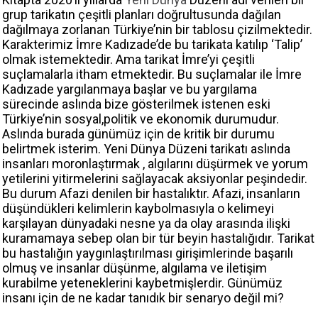
grup tarikatın çeşitli planları doğrultusunda dağılan
dağılmaya zorlanan Türkiye’nin bir tablosu çizilmektedir.
Karakterimiz İmre Kadızade’de bu tarikata katılıp ‘Talip’
olmak istemektedir. Ama tarikat İmre’yi çeşitli
suçlamalarla itham etmektedir. Bu suçlamalar ile İmre
Kadızade yargılanmaya başlar ve bu yargılama
sürecinde aslında bize gösterilmek istenen eski
Türkiye’nin sosyal,politik ve ekonomik durumudur.
Aslında burada günümüz için de kritik bir durumu
belirtmek isterim. Yeni Dünya Düzeni tarikatı aslında
insanları moronlaştırmak , algılarını düşürmek ve yorum
yetilerini yitirmelerini sağlayacak aksiyonlar peşindedir.
Bu durum Afazi denilen bir hastalıktır. Afazi, insanların
düşündükleri kelimlerin kaybolmasıyla o kelimeyi
karşılayan dünyadaki nesne ya da olay arasında ilişki
kuramamaya sebep olan bir tür beyin hastalığıdır. Tarikat
bu hastalığın yaygınlaştırılması girişimlerinde başarılı
olmuş ve insanlar düşünme, algılama ve iletişim
kurabilme yeteneklerini kaybetmişlerdir. Günümüz
insanı için de ne kadar tanıdık bir senaryo değil mi?