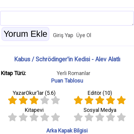
Giriş Yap
Üye Ol
Kabus / Schrödinger'in Kedisi - Alev Alatlı
Kitap Türü:
Yerli Romanlar
Puan Tablosu
YazarOkur'lar (
5.6
)
Editör (
10
)
Kitapevi
Sosyal Medya
Arka Kapak Bilgisi