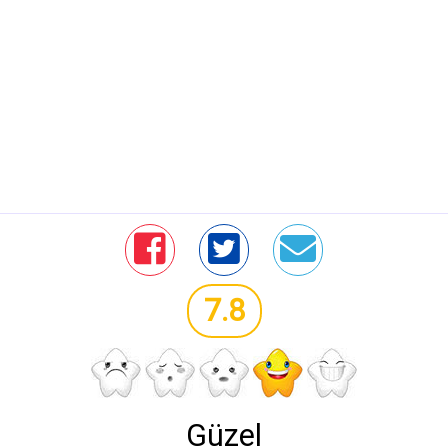
7.8
Güzel