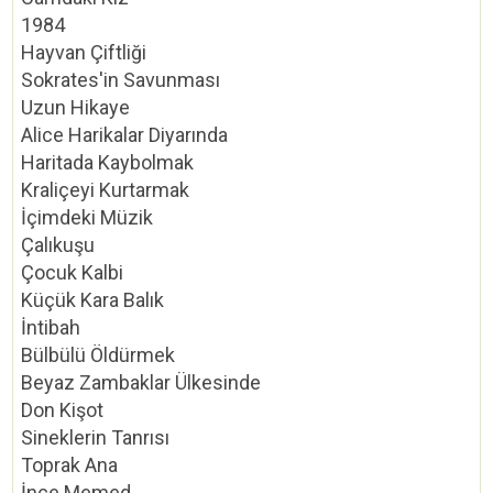
1984
Hayvan Çiftliği
Sokrates'in Savunması
Uzun Hikaye
Alice Harikalar Diyarında
Haritada Kaybolmak
Kraliçeyi Kurtarmak
İçimdeki Müzik
Çalıkuşu
Çocuk Kalbi
Küçük Kara Balık
İntibah
Bülbülü Öldürmek
Beyaz Zambaklar Ülkesinde
Don Kişot
Sineklerin Tanrısı
Toprak Ana
İnce Memed