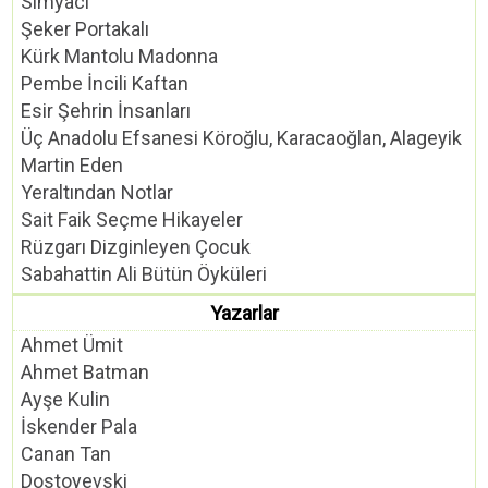
Simyacı
Şeker Portakalı
Kürk Mantolu Madonna
Pembe İncili Kaftan
Esir Şehrin İnsanları
Üç Anadolu Efsanesi Köroğlu, Karacaoğlan, Alageyik
Martin Eden
Yeraltından Notlar
Sait Faik Seçme Hikayeler
Rüzgarı Dizginleyen Çocuk
Sabahattin Ali Bütün Öyküleri
Yazarlar
Ahmet Ümit
Ahmet Batman
Ayşe Kulin
İskender Pala
Canan Tan
Dostoyevski