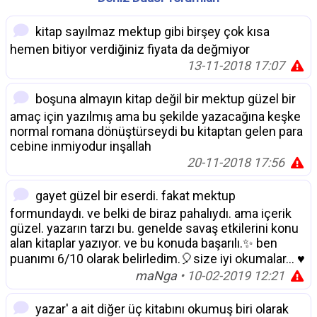
kitap sayılmaz mektup gibi birşey çok kısa
hemen bitiyor verdiğiniz fiyata da değmiyor
13-11-2018 17:07
boşuna almayın kitap değil bir mektup güzel bir
amaç için yazılmış ama bu şekilde yazacağına keşke
normal romana dönüştürseydi bu kitaptan gelen para
cebine inmiyodur inşallah
20-11-2018 17:56
gayet güzel bir eserdi. fakat mektup
formundaydı. ve belki de biraz pahalıydı. ama içerik
güzel. yazarın tarzı bu. genelde savaş etkilerini konu
alan kitaplar yazıyor. ve bu konuda başarılı.✨ ben
puanımı 6/10 olarak belirledim.🎈size iyi okumalar... ♥
maNga
• 10-02-2019 12:21
yazar' a ait diğer üç kitabını okumuş biri olarak