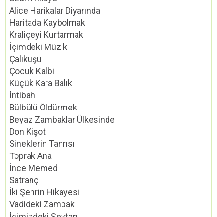
Alice Harikalar Diyarında
Haritada Kaybolmak
Kraliçeyi Kurtarmak
İçimdeki Müzik
Çalıkuşu
Çocuk Kalbi
Küçük Kara Balık
İntibah
Bülbülü Öldürmek
Beyaz Zambaklar Ülkesinde
Don Kişot
Sineklerin Tanrısı
Toprak Ana
İnce Memed
Satranç
İki Şehrin Hikayesi
Vadideki Zambak
İçimizdeki Şeytan