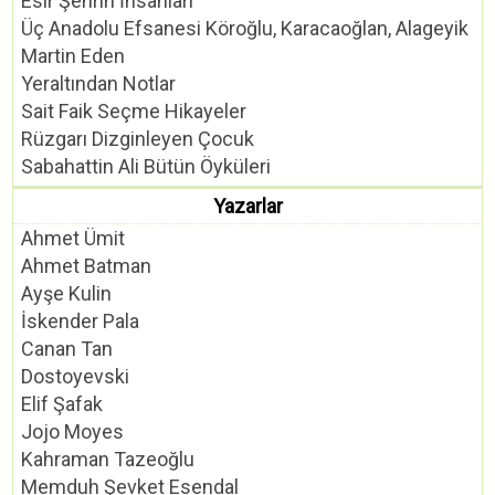
Esir Şehrin İnsanları
Üç Anadolu Efsanesi Köroğlu, Karacaoğlan, Alageyik
Martin Eden
Yeraltından Notlar
Sait Faik Seçme Hikayeler
Rüzgarı Dizginleyen Çocuk
Sabahattin Ali Bütün Öyküleri
Yazarlar
Ahmet Ümit
Ahmet Batman
Ayşe Kulin
İskender Pala
Canan Tan
Dostoyevski
Elif Şafak
Jojo Moyes
Kahraman Tazeoğlu
Memduh Şevket Esendal