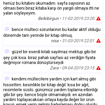
henüz bu kitabını okumadım. sayfa sayısının az
olması beni biraz kitaba karşı ön yargılı olmaya itti ne
yalan söyleyeyim.
Belkibirgun
• 11-02-2019 23:20
bence mülteci sorunlarının bu kadar aktif olduğu
dönemde tam yerinde bir kitap olmuş.
nisa
• 31-03-2019 22:01
güzel bir eserdi kitab sayılmaz mektup gibi bir
şey çok kısa. biraz pahalı sayfası az verdiğin fiyata
değmiyor romana dönüştürseydi
Zara
• 09-04-2019 23:15
kendimi mültecilere yardım için kart almış gibi
hissettim. kesinlikle bir kitap değil. kısa bir ağıt,
resimlerle süslü. günümüz yardım toplama etkinliği
gibi bir şey. bence böyle olmamalıydı. en azından
yardım toplayacaksan ortaya kayda değer bir ürün
koyup, emek verip gelirini bağışlaması doğru olurdu.