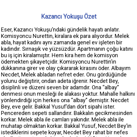
Kazancı Yokuşu Özet
Eser, Kazancı Yokuşu’ndaki gündelik hayatı anlatır.
Komisyoncu Nurettin, kiralara ek para alıyordur. Melek
abla, hayat kadını aynı zamanda genel ev işleten bir
kadındır. Sırnaşık ve yüzsüzdür. Apartmanın çoğu katını
bu iş için kiralamıştır. Hem kira hem de komisyon
ödemekten şikayetçidir. Komisyoncu Nurettin’in
dükkanına girer ve olay çıkararak kirasını öder. Albayım
Necdet, Melek abladan nefret eder. Onu gördüğünde
yolunu değiştirir, ondan adeta iğrenir. Necdet Bey,
disiplinli ve düzeni seven bir adamdır. Ona “albay”
denmesi onun mesleği ile alakası yoktur. Mahalle halkını
yönlendirdiği için herkes ona “albay” demiştir. Necdet
Bey, eve gelir. Bakkal Yusuf’dan dört sipahi ister.
Pencereden sepeti sallandırır. Bakkalın gecikmesinden
korkar. Melek abla ile camları yakındır. Melek abla ile
muhatap olmaktan korkar. Bakkal Yusuf, Necdet Bey’in
istediklerini sepete koyar, Necdet Bey rahat bir nefes