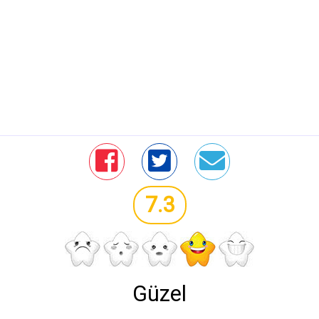
7.3
Güzel