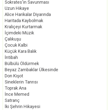
Sokrates'in Savunması
Uzun Hikaye
Alice Harikalar Diyarında
Haritada Kaybolmak
Kraliçeyi Kurtarmak
İçimdeki Müzik
Çalıkuşu
Çocuk Kalbi
Küçük Kara Balık
İntibah
Bülbülü Öldürmek
Beyaz Zambaklar Ülkesinde
Don Kişot
Sineklerin Tanrısı
Toprak Ana
İnce Memed
Satranç
İki Şehrin Hikayesi