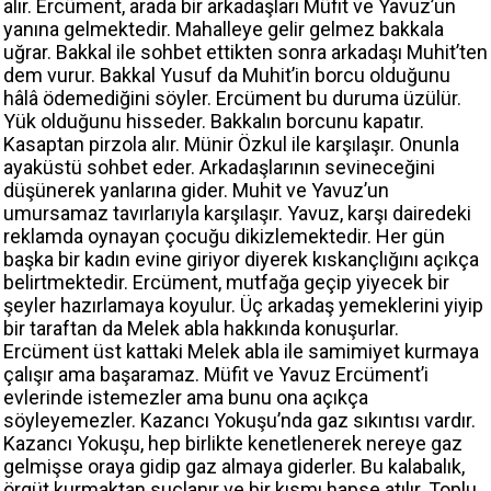
alır. Ercüment, arada bir arkadaşları Müfit ve Yavuz’un
yanına gelmektedir. Mahalleye gelir gelmez bakkala
uğrar. Bakkal ile sohbet ettikten sonra arkadaşı Muhit’ten
dem vurur. Bakkal Yusuf da Muhit’in borcu olduğunu
hâlâ ödemediğini söyler. Ercüment bu duruma üzülür.
Yük olduğunu hisseder. Bakkalın borcunu kapatır.
Kasaptan pirzola alır. Münir Özkul ile karşılaşır. Onunla
ayaküstü sohbet eder. Arkadaşlarının sevineceğini
düşünerek yanlarına gider. Muhit ve Yavuz’un
umursamaz tavırlarıyla karşılaşır. Yavuz, karşı dairedeki
reklamda oynayan çocuğu dikizlemektedir. Her gün
başka bir kadın evine giriyor diyerek kıskançlığını açıkça
belirtmektedir. Ercüment, mutfağa geçip yiyecek bir
şeyler hazırlamaya koyulur. Üç arkadaş yemeklerini yiyip
bir taraftan da Melek abla hakkında konuşurlar.
Ercüment üst kattaki Melek abla ile samimiyet kurmaya
çalışır ama başaramaz. Müfit ve Yavuz Ercüment’i
evlerinde istemezler ama bunu ona açıkça
söyleyemezler. Kazancı Yokuşu’nda gaz sıkıntısı vardır.
Kazancı Yokuşu, hep birlikte kenetlenerek nereye gaz
gelmişse oraya gidip gaz almaya giderler. Bu kalabalık,
örgüt kurmaktan suçlanır ve bir kısmı hapse atılır. Toplu