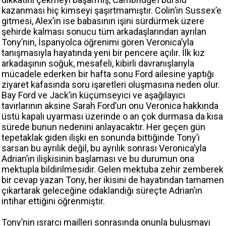
kazanması hiç kimseyi şaşırtmamıştır. Colin’in Sussex’e
gitmesi, Alex’in ise babasının işini sürdürmek üzere
şehirde kalması sonucu tüm arkadaşlarından ayrılan
Tony’nin, İspanyolca öğrenimi gören Veronica’yla
tanışmasıyla hayatında yeni bir pencere açılır. İlk kız
arkadaşının soğuk, mesafeli, kibirli davranışlarıyla
mücadele ederken bir hafta sonu Ford ailesine yaptığı
ziyaret kafasında soru işaretleri oluşmasına neden olur.
Bay Ford ve Jack’in küçümseyici ve aşağılayıcı
tavırlarının aksine Sarah Ford’un onu Veronica hakkında
üstü kapalı uyarması üzerinde o an çok durmasa da kısa
sürede bunun nedenini anlayacaktır. Her geçen gün
tepetaklak giden ilişki en sonunda bittiğinde Tony’i
sarsan bu ayrılık değil, bu ayrılık sonrası Veronica’yla
Adrian’ın ilişkisinin başlaması ve bu durumun ona
mektupla bildirilmesidir. Gelen mektuba zehir zemberek
bir cevap yazan Tony, her ikisini de hayatından tamamen
çıkartarak geleceğine odaklandığı süreçte Adrian’ın
intihar ettiğini öğrenmiştir.
Tony’nin ısrarcı mailleri sonrasında onunla buluşmayı