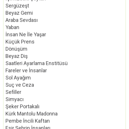
Sergüzeşt
Beyaz Gemi
Araba Sevdası
Yaban
İnsan Ne İle Yaşar
Küçük Prens
Dönüşüm
Beyaz Diş
Saatleri Ayarlama Enstitüsü
Fareler ve İnsanlar
Sol Ayağım
Suç ve Ceza
Sefiller
Simyacı
Şeker Portakalı
Kürk Mantolu Madonna
Pembe İncili Kaftan
Esir Şehrin İnsanları