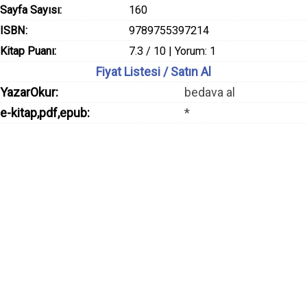
Sayfa Sayısı:
160
ISBN:
9789755397214
Kitap Puanı:
7.3 / 10 | Yorum: 1
Fiyat Listesi / Satın Al
YazarOkur:
bedava al
e-kitap,pdf,epub:
*