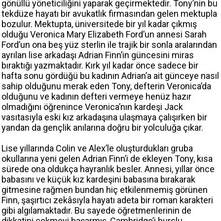
gönüllü yöneticiliğini yaparak geçirmektedir. Tony’nin bu
tekdüze hayatı bir avukatlık firmasından gelen mektupla
bozulur. Mektupta, üniversitede bir yıl kadar çıkmış
olduğu Veronica Mary Elizabeth Ford’un annesi Sarah
Ford’un ona beş yüz sterlin ile trajik bir sonla aralarından
ayrılan lise arkadaşı Adrian Finn’in güncesini miras
bıraktığı yazmaktadır. Kırk yıl kadar önce sadece bir
hafta sonu gördüğü bu kadının Adrian’a ait günceye nasıl
sahip olduğunu merak eden Tony, defterin Veronica’da
olduğunu ve kadının defteri vermeye henüz hazır
olmadığını öğrenince Veronica’nın kardeşi Jack
vasıtasıyla eski kız arkadaşına ulaşmaya çalışırken bir
yandan da gençlik anılarına doğru bir yolculuğa çıkar.
Lise yıllarında Colin ve Alex’le oluşturdukları gruba
okullarına yeni gelen Adrian Finn’i de ekleyen Tony, kısa
sürede ona oldukça hayranlık besler. Annesi, yıllar önce
babasını ve küçük kız kardeşini babasına bırakarak
gitmesine rağmen bundan hiç etkilenmemiş görünen
Finn, şaşırtıcı zekâsıyla hayatı adeta bir roman karakteri
gibi algılamaktadır. Bu sayede öğretmenlerinin de
dikkatini çekmeyi başarmış, Cambridge’i burslu