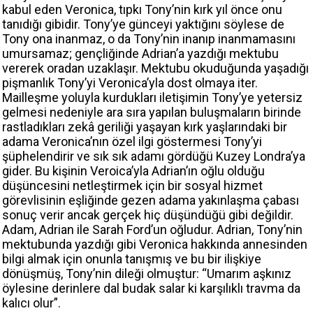
kabul eden Veronica, tıpkı Tony’nin kırk yıl önce onu
tanıdığı gibidir. Tony’ye günceyi yaktığını söylese de
Tony ona inanmaz, o da Tony’nin inanıp inanmamasını
umursamaz; gençliğinde Adrian’a yazdığı mektubu
vererek oradan uzaklaşır. Mektubu okuduğunda yaşadığı
pişmanlık Tony’yi Veronica’yla dost olmaya iter.
Mailleşme yoluyla kurdukları iletişimin Tony’ye yetersiz
gelmesi nedeniyle ara sıra yapılan buluşmaların birinde
rastladıkları zekâ geriliği yaşayan kırk yaşlarındaki bir
adama Veronica’nın özel ilgi göstermesi Tony’yi
şüphelendirir ve sık sık adamı gördüğü Kuzey Londra’ya
gider. Bu kişinin Veroica’yla Adrian’ın oğlu olduğu
düşüncesini netleştirmek için bir sosyal hizmet
görevlisinin eşliğinde gezen adama yakınlaşma çabası
sonuç verir ancak gerçek hiç düşündüğü gibi değildir.
Adam, Adrian ile Sarah Ford’un oğludur. Adrian, Tony’nin
mektubunda yazdığı gibi Veronica hakkında annesinden
bilgi almak için onunla tanışmış ve bu bir ilişkiye
dönüşmüş, Tony’nin dileği olmuştur: “Umarım aşkınız
öylesine derinlere dal budak salar ki karşılıklı travma da
kalıcı olur”.