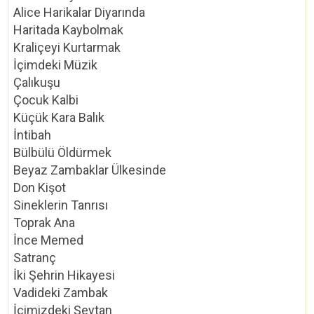
Alice Harikalar Diyarında
Haritada Kaybolmak
Kraliçeyi Kurtarmak
İçimdeki Müzik
Çalıkuşu
Çocuk Kalbi
Küçük Kara Balık
İntibah
Bülbülü Öldürmek
Beyaz Zambaklar Ülkesinde
Don Kişot
Sineklerin Tanrısı
Toprak Ana
İnce Memed
Satranç
İki Şehrin Hikayesi
Vadideki Zambak
İçimizdeki Şeytan