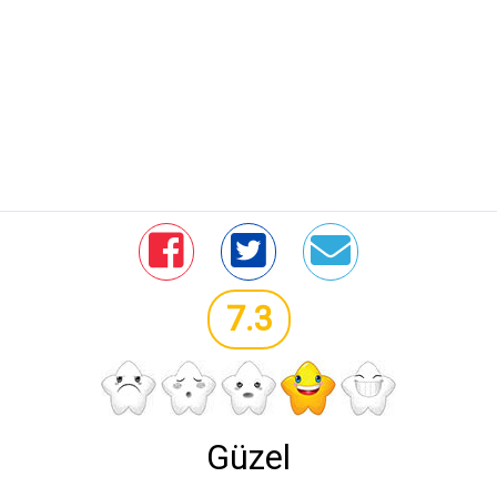
7.3
Güzel