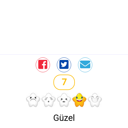
7
Güzel