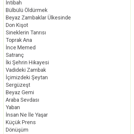
İntibah
Bülbülü Öldürmek
Beyaz Zambaklar Ülkesinde
Don Kişot
Sineklerin Tanrısı
Toprak Ana
İnce Memed
Satranç
İki Şehrin Hikayesi
Vadideki Zambak
İçimizdeki Şeytan
Sergüzeşt
Beyaz Gemi
Araba Sevdası
Yaban
İnsan Ne İle Yaşar
Küçük Prens
Dönüşüm