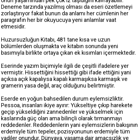
onun yaşamından pek çok iz taşıdığını kavrayabilir.
Deneme tarzında yazılmış olması da eseri özetlemeyi
zorlaştırıyor fakat bunun da anlamı her cümlenin her
paragrafın her bir okuyucuya yeni anlamlar vaat
etmesidir.
Huzursuzluğun Kitabı, 481 tane kısa ve uzun
bölümlerden oluşmakta ve kitabın sonunda yeni
basımıyla birlikte ortaya çıkan ek kısımları içermektedir.
Eserinde yazım biçimiyle ilgili de çeşitli ifadelere yer
vermiştir. Hissettiğini hissettiği gibi ifade ettiğini yani
açıksa açık kapalıysa kapalı karmaşıksa karmaşık ve
gramerin yasa değil, araç olduğunu belirtmiştir.
Eserde en yoğun bahsedilen durum eylemsizliktir.
Pessoa, insanları ikiye ayırır: Yükseltiye çıkıp harekete
geçip yükseldiğini zannedenler ve yükselmek için
kaslarında güç olan ama bilinçli olarak tırmanmayı
reddedenler. Reddedenlerin yani eylemsizlerin bakışının
erdemiyle tüm tepeler, pozisyonunun erdemiyle tüm
vadiler onundur. Dünyaya, yaşama dair amaçsızlık ve