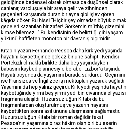
geldiğinde bedensel olarak olmasa da düşünsel olarak
canlanır, varoluşuyla bir araya gelir ve zihninden
geçenleri karşısında duran bir ayna gibi işlev gören
kâğıda döker. Bu hissi “Hiçbir şey olmadan büyük olmak
geceleri kazanılan bir zafer! Görkemin müthiş gizemini
kimse bilemez…” Bu kendisinin de belirttiği gibi yaşam
yükünü hafifleten monoton bir davranış biçimidir.
Kitabın yazarı Fernando Pessoa daha kırk yedi yaşında
hayatını kaybettiğinde çok az bir üne sahipti. Kendisi
Portekizli olmakla birlikte daha beş yaşındayken
babasını kaybedip annesiyle beraber Lizbon’a taşındı.
Hayatı boyunca da yaşamını burada sürdürdü. Geçimini
ise Fransızca ve İngilizce iş mektupları yazarak sağladı.
Yaşamını da hep yalnız geçirdi. Kırk yedi yaşında hayatını
kaybettiğinde yirmi beş yirmi yedi bin civarında el yazısı
fragmana ulaşıldı. Huzursuzluğun Kitabı da bu
fragmanlardan oluşturulmuş ve yazarın hayatını
kaybettikten sonra asıl ününe ulaşmasını sağlamıştır.
Huzursuzluğun Kitabı bir roman değildir fakat
Pessoa’nın yaşamına biraz hâkim olan biri bu eserin