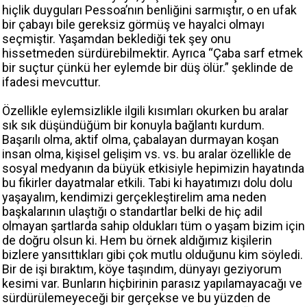
hiçlik duyguları Pessoa’nın benliğini sarmıştır, o en ufak
bir çabayı bile gereksiz görmüş ve hayalci olmayı
seçmiştir. Yaşamdan beklediği tek şey onu
hissetmeden sürdürebilmektir. Ayrıca “Çaba sarf etmek
bir suçtur çünkü her eylemde bir düş ölür.” şeklinde de
ifadesi mevcuttur.
Özellikle eylemsizlikle ilgili kısımları okurken bu aralar
sık sık düşündüğüm bir konuyla bağlantı kurdum.
Başarılı olma, aktif olma, çabalayan durmayan koşan
insan olma, kişisel gelişim vs. vs. bu aralar özellikle de
sosyal medyanın da büyük etkisiyle hepimizin hayatında
bu fikirler dayatmalar etkili. Tabi ki hayatımızı dolu dolu
yaşayalım, kendimizi gerçekleştirelim ama neden
başkalarının ulaştığı o standartlar belki de hiç adil
olmayan şartlarda sahip oldukları tüm o yaşam bizim için
de doğru olsun ki. Hem bu örnek aldığımız kişilerin
bizlere yansıttıkları gibi çok mutlu olduğunu kim söyledi.
Bir de işi bıraktım, köye taşındım, dünyayı geziyorum
kesimi var. Bunların hiçbirinin parasız yapılamayacağı ve
sürdürülemeyeceği bir gerçekse ve bu yüzden de