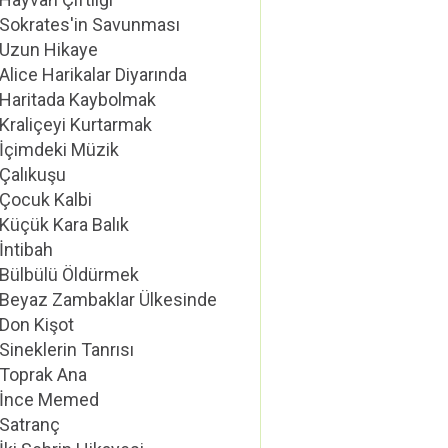
Sokrates'in Savunması
Uzun Hikaye
Alice Harikalar Diyarında
Haritada Kaybolmak
Kraliçeyi Kurtarmak
İçimdeki Müzik
Çalıkuşu
Çocuk Kalbi
Küçük Kara Balık
İntibah
Bülbülü Öldürmek
Beyaz Zambaklar Ülkesinde
Don Kişot
Sineklerin Tanrısı
Toprak Ana
İnce Memed
Satranç