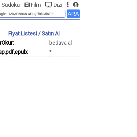
Sudoku
Film
Dizi
Fiyat Listesi / Satın Al
rOkur:
bedava al
ap,pdf,epub:
*