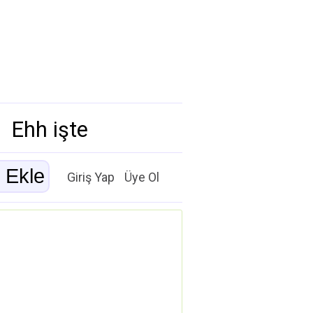
Ehh işte
Giriş Yap
Üye Ol