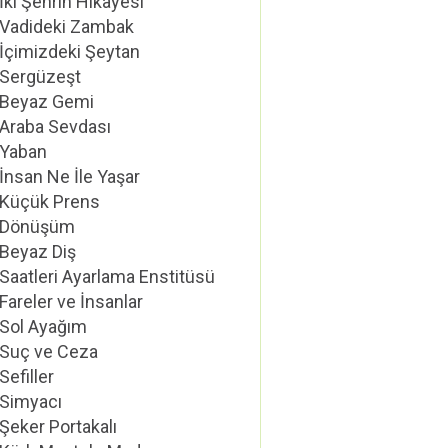
İki Şehrin Hikayesi
Vadideki Zambak
İçimizdeki Şeytan
Sergüzeşt
Beyaz Gemi
Araba Sevdası
Yaban
İnsan Ne İle Yaşar
Küçük Prens
Dönüşüm
Beyaz Diş
Saatleri Ayarlama Enstitüsü
Fareler ve İnsanlar
Sol Ayağım
Suç ve Ceza
Sefiller
Simyacı
Şeker Portakalı