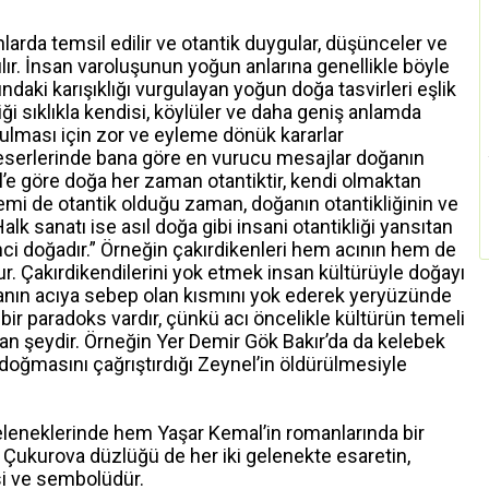
nlarda temsil edilir ve otantik duygular, düşünceler ve
lır. İnsan varoluşunun yoğun anlarına genellikle böyle
ndaki karışıklığı vurgulayan yoğun doğa tasvirleri eşlik
ği sıklıkla kendisi, köylüler ve daha geniş anlamda
urulması için zor ve eyleme dönük kararlar
 eserlerinde bana göre en vurucu mesajlar doğanın
al’e göre doğa her zaman otantiktir, kendi olmaktan
emi de otantik olduğu zaman, doğanın otantikliğinin ve
alk sanatı ise asıl doğa gibi insani otantikliği yansıtan
kinci doğadır.” Örneğin çakırdikenleri hem acının hem de
. Çakırdikendilerini yok etmek insan kültürüyle doğayı
anın acıya sebep olan kısmını yok ederek yeryüzünde
ir paradoks vardır, çünkü acı öncelikle kültürün temeli
an şeydir. Örneğin Yer Demir Gök Bakır’da da kelebek
 doğmasını çağrıştırdığı Zeynel’in öldürülmesiyle
leneklerinde hem Yaşar Kemal’in romanlarında bir
 Çukurova düzlüğü de her iki gelenekte esaretin,
i ve sembolüdür.