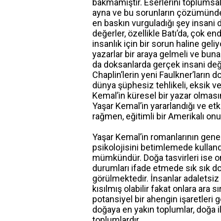
bakmamıştır. Eserlerini toplumsal
ayna ve bu sorunların çözümünde
en baskın vurguladığı şey insani d
değerler, özellikle Batı’da, çok e
insanlık için bir sorun haline gel
yazarlar bir araya gelmeli ve bu
da doksanlarda gerçek insani değe
Chaplin’lerin yeni Faulkner’ların d
dünya şüphesiz tehlikeli, eksik v
Kemal’in küresel bir yazar olmasın
Yaşar Kemal’in yararlandığı ve et
rağmen, eğitimli bir Amerikalı onu
Yaşar Kemal’in romanlarının gene
psikolojisini betimlemede kullan
mümkündür. Doğa tasvirleri ise on
durumları ifade etmede sık sık do
görülmektedir. İnsanlar adaletsiz 
kısılmış olabilir fakat onlara ara
potansiyel bir ahengin işaretleri 
doğaya en yakın toplumlar, doğa i
toplumlardır.