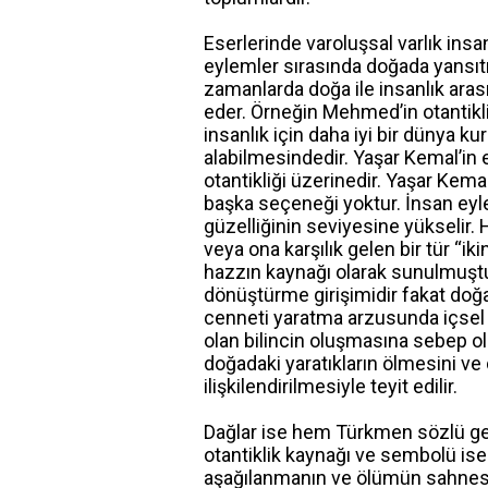
Eserlerinde varoluşsal varlık insa
eylemler sırasında doğada yansıtı
zamanlarda doğa ile insanlık arası
eder. Örneğin Mehmed’in otantikli
insanlık için daha iyi bir dünya k
alabilmesindedir. Yaşar Kemal’in
otantikliği üzerinedir. Yaşar Kem
başka seçeneği yoktur. İnsan eyl
güzelliğinin seviyesine yükselir. H
veya ona karşılık gelen bir tür “i
hazzın kaynağı olarak sunulmuştur
dönüştürme girişimidir fakat doğ
cenneti yaratma arzusunda içsel b
olan bilincin oluşmasına sebep ol
doğadaki yaratıkların ölmesini ve
ilişkilendirilmesiyle teyit edilir.
Dağlar ise hem Türkmen sözlü ge
otantiklik kaynağı ve sembolü ise
aşağılanmanın ve ölümün sahnes