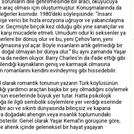
 sorunların dile getirilmesinde bir aracı, okuyucuya
 araç olması için oluşturmuştur. Konuşmalarında da
eğerler kısmıdır. 1980’deki söyleşisinde: “İnsani
ndişe verici bir hızla erozyona uğruyor ve yabancılaşma
iyor. Geçmişte birçok kez olduğu gibi yine sanatçılar ve
na karşı mücadele etmeli. Umudum odur ki seksenler ya
rlere bir dönüş olur ve bu, yeni Çehov’ların, yeni
oğmasına yol açar. Böyle insanların artık gelmediği bir
e doğal olmayan bir dünya olur.” Bu aynı zamanda Yaşar
a da neden oluyor. Barry Charles’ın da ifade ettiği gibi
kilendiği kaynakların geniş ve karmaşık olmasına
n romanlarını kendini evindeymiş gibi hissedebilir.
l olarak romantik tonunun yazarın Türk köylüsünün
dığı yardımcı araçtan başka bir şey olmadığını söylemek
un eserlerinde büyük yer tutar. Hatta psikolojik
ğa ile ilgili sembolik söylemlere yer verdiği eserinde
bir acı ve sıkıntı dünyasında bilinçsiz ve kapana
 sıra doğadaki ahengin veya insanlık toplumundaki
gösterilir. Genel olarak Yaşar Kemal’in görüşüne göre,
le ahenk içinde geleneksel bir hayat yaşayan