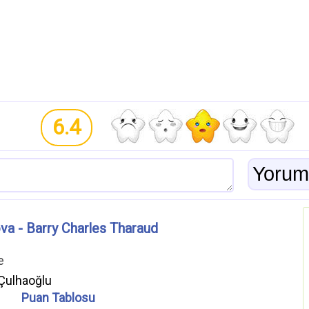
6.4
va - Barry Charles Tharaud
e
Çulhaoğlu
Puan Tablosu