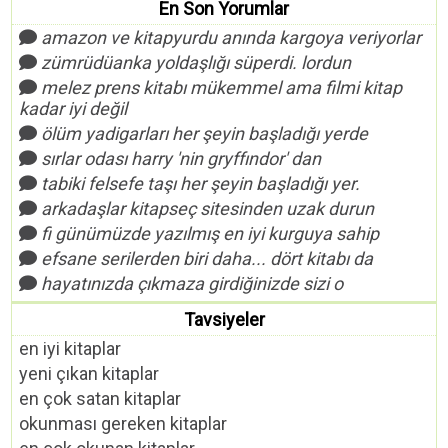
En Son Yorumlar
amazon ve kitapyurdu anında kargoya veriyorlar
zümrüdüanka yoldaşlığı süperdi. lordun
melez prens kitabı mükemmel ama filmi kitap
kadar iyi değil
ölüm yadigarları her şeyin başladığı yerde
sırlar odası harry 'nin gryffındor' dan
tabiki felsefe taşı her şeyin başladığı yer.
arkadaşlar kitapseç sitesinden uzak durun
fi günümüzde yazılmış en iyi kurguya sahip
efsane serilerden biri daha... dört kitabı da
hayatınızda çıkmaza girdiğinizde sizi o
Tavsiyeler
en iyi kitaplar
yeni çıkan kitaplar
en çok satan kitaplar
okunması gereken kitaplar