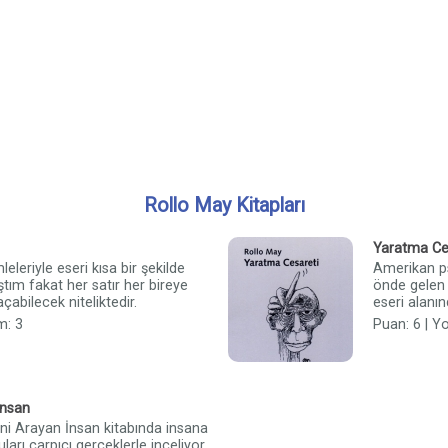
Rollo May Kitapları
Yaratma Ce
eleriyle eseri kısa bir şekilde
Amerikan ps
tım fakat her satır her bireye
önde gelen 
çabilecek niteliktedir.
eseri alanın
m: 3
Puan: 6 | Y
İnsan
ni Arayan İnsan kitabında insana
uları çarpıcı gerçeklerle inceliyor,