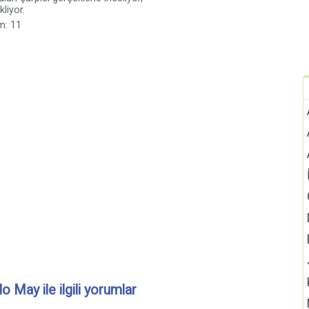
kliyor.
m: 11
lo May ile ilgili yorumlar