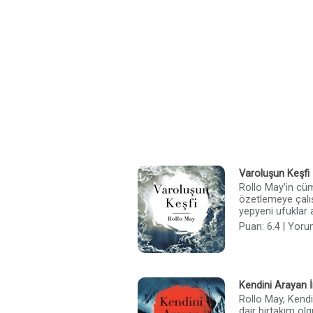
Varoluşun Keşfi
Rollo May’in cüml
özetlemeye çalış
yepyeni ufuklar a
Puan: 6.4 | Yoru
Kendini Arayan 
Rollo May, Kendi
dair birtakım olg