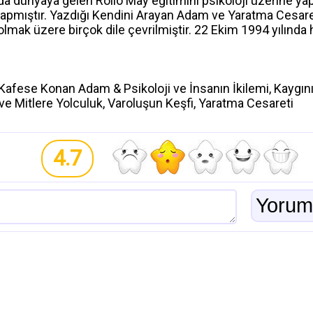
a dünyaya gelen Rollo May eğitimini psikoloji üzerine yapm
yapmıştır. Yazdığı Kendini Arayan Adam ve Yaratma Cesaret
 olmak üzere birçok dile çevrilmiştir. 22 Ekim 1994 yılında 
Kafese Konan Adam & Psikoloji ve İnsanın İkilemi, Kaygını
ve Mitlere Yolculuk, Varoluşun Keşfi, Yaratma Cesareti
4.7