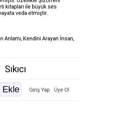
ıştır. Özellikle Şizofreni
i kitapları ile büyük ses
hayata veda etmiştir.
n Anlamı, Kendini Arayan İnsan,
Sıkıcı
Giriş Yap
Üye Ol