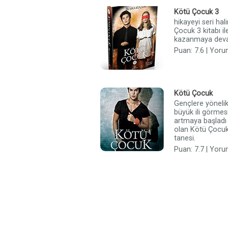
Kötü Çocuk 3
hikayeyi seri ha
Çocuk 3 kitabı il
kazanmaya deva
Puan: 7.6 | Yoru
Kötü Çocuk
Gençlere yöneli
büyük ili görmes
artmaya başladı
olan Kötü Çocuk
tanesi.
Puan: 7.7 | Yoru