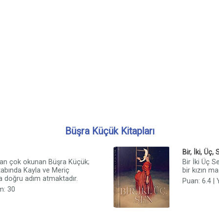
Büşra Küçük Kitapları
Bir, İki, Üç,
dan çok okunan Büşra Küçük;
Bir İki Üç 
tabında Kayla ve Meriç
bir kızın m
a doğru adım atmaktadır.
Puan: 6.4 |
m: 30