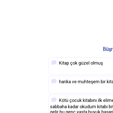
Büşra
Kitap çok güzel olmuş
harika ve muhteşem bir kit
Kötü çocuk kitabını ilk eli
sabbaha kadar okudum kitabi bi
gelir bu genç yaşta buyuk başari