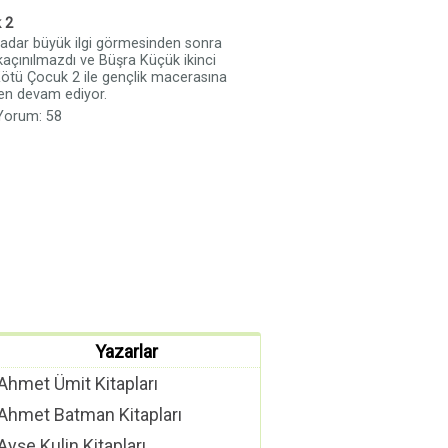
 2
kadar büyük ilgi görmesinden sonra
 kaçınılmazdı ve Büşra Küçük ikinci
Kötü Çocuk 2 ile gençlik macerasına
den devam ediyor.
 Yorum: 58
Yazarlar
Ahmet Ümit Kitapları
Ahmet Batman Kitapları
Ayşe Kulin Kitapları