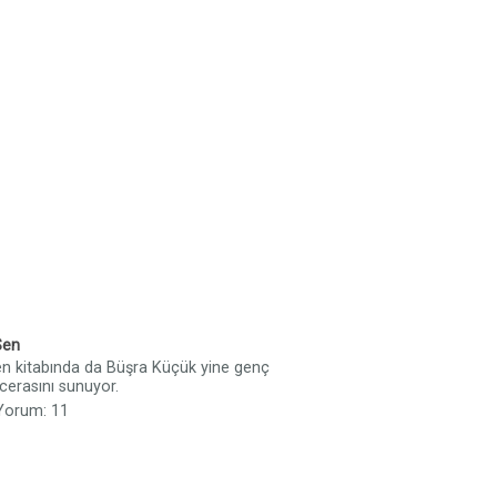
 Sen
Sen kitabında da Büşra Küçük yine genç
acerasını sunuyor.
 Yorum: 11