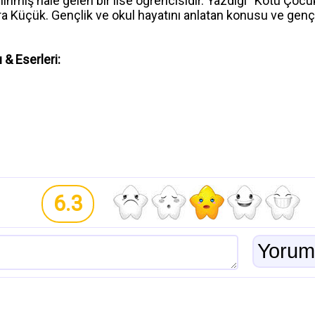
nınmış hale gelen bir lise öğrencisidir. Yazdığı “Kötü Çocuk
a Küçük. Gençlik ve okul hayatını anlatan konusu ve genç o
 & Eserleri:
6.3