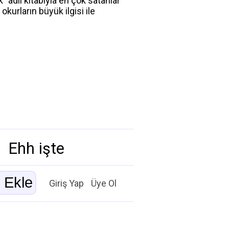
” adlı kitabıyla en çok satanlar
kurların büyük ilgisi ile
Ehh işte
Giriş Yap
Üye Ol