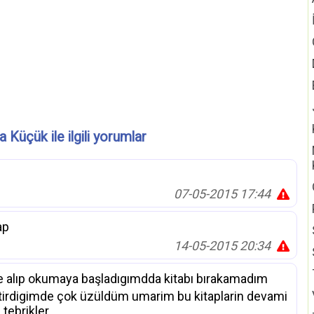
 Küçük ile ilgili yorumlar
07-05-2015 17:44
ap
14-05-2015 20:34
me alıp okumaya başladıgımdda kitabı bırakamadım
tirdigimde çok üzüldüm umarim bu kitaplarin devami
 tebrikler