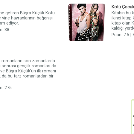
Kötü Çocuk
line getiren Büşra Küçük Kötü
Kitabın bu 
e yine hayranlarının beğenisi
ikinci kitap
m ediyor.
kitap olan 
kaldığı yer
m: 38
Puan: 7.5 |
k romanların son zamanlarda
i sonrası gençlik romanları da
 ve Büşra Küçük’ün ilk romanı
 da bu tarz romanlardan bir
m: 275