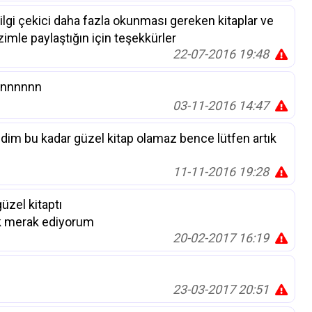
lgi çekici daha fazla okunması gereken kitaplar ve
imle paylaştığın için teşekkürler
22-07-2016 19:48
fennnnnn
03-11-2016 14:47
dim bu kadar güzel kitap olamaz bence lütfen artık
11-11-2016 19:28
zel kitaptı
ok merak ediyorum
20-02-2017 16:19
23-03-2017 20:51