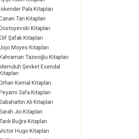
İskender Pala Kitapları
Canan Tan Kitapları
Dostoyevski Kitapları
Elif Şafak Kitapları
Jojo Moyes Kitapları
Kahraman Tazeoğlu Kitapları
Memduh Şevket Esendal
Kitapları
Orhan Kemal Kitapları
Peyami Safa Kitapları
Sabahattin Ali Kitapları
Sarah Jio Kitapları
Tarık Buğra Kitapları
Victor Hugo Kitapları