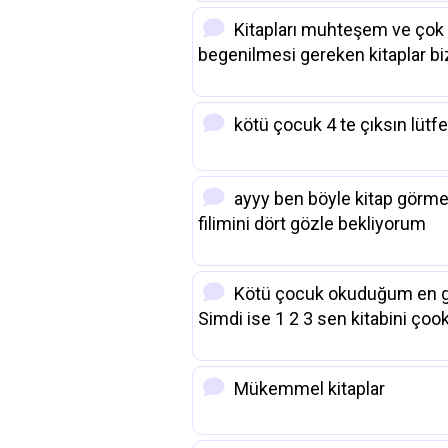
Kitapları muhteşem ve çok i
begenilmesi gereken kitaplar biz
kötü çocuk 4 te çıksın lüt
ayyy ben böyle kitap görme
filimini dört gözle bekliyorum
Kötü çocuk okuduğum en gü
Simdi ise 1 2 3 sen kitabini ço
Mükemmel kitaplar