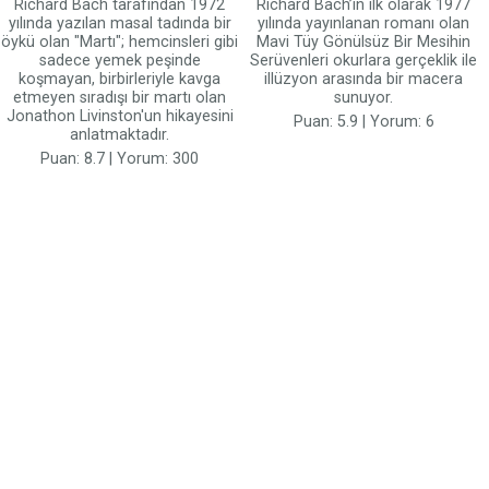
Richard Bach tarafından 1972
Richard Bach’ın ilk olarak 1977
yılında yazılan masal tadında bir
yılında yayınlanan romanı olan
öykü olan "Martı"; hemcinsleri gibi
Mavi Tüy Gönülsüz Bir Mesihin
sadece yemek peşinde
Serüvenleri okurlara gerçeklik ile
koşmayan, birbirleriyle kavga
illüzyon arasında bir macera
etmeyen sıradışı bir martı olan
sunuyor.
Jonathon Livinston'un hikayesini
Puan: 5.9 | Yorum: 6
anlatmaktadır.
Puan: 8.7 | Yorum: 300