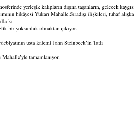
sferinde yerleşik kalıpların dışına taşanların, gelecek kayg
mının hikâyesi Yukarı Mahalle.Sıradışı ilişkileri, tuhaf alışka
lla ki
zlik bir yoksunluk olmaktan çıkıyor.
edebiyatının usta kalemi John Steinbeck’in Tatlı
ı Mahalle’yle tamamlanıyor.