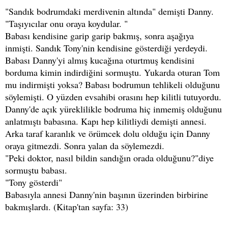
"Sandık bodrumdaki merdivenin altında" demişti Danny.
"Taşıyıcılar onu oraya koydular. "
Babası kendisine garip garip bakmış, sonra aşağıya
inmişti. Sandık Tony'nin kendisine gösterdiği yerdeydi.
Babası Danny'yi almış kucağına oturtmuş kendisini
borduma kimin indirdiğini sormuştu. Yukarda oturan Tom
mu indirmişti yoksa? Babası bodrumun tehlikeli olduğunu
söylemişti. O yüzden evsahibi orasını hep kilitli tutuyordu.
Danny'de açık yüreklilikle bodruma hiç inmemiş olduğunu
anlatmıştı babasına. Kapı hep kilitliydi demişti annesi.
Arka taraf karanlık ve örümcek dolu olduğu için Danny
oraya gitmezdi. Sonra yalan da söylemezdi.
"Peki doktor, nasıl bildin sandığın orada olduğunu?"diye
sormuştu babası.
"Tony gösterdi"
Babasıyla annesi Danny'nin başının üzerinden birbirine
bakmışlardı. (Kitap'tan sayfa: 33)