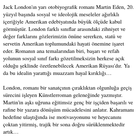
Jack London'ın yarı otobiyografik romanı Martin Eden, 20.
yüzyıl başında sosyal ve ideolojik meseleler ağırlıklı
içeriğiyle Amerikan edebiyatında büyük ölçüde kabul
görmüştür. London farklı sınıflar arasındaki zihniyet ve
değer farklarını gözlerimizin önüne sererken, statü ve
servetin Amerikan toplumundaki hayati önemine işaret
eder. Romanın ana temalarından biri, başarı ve refah
yolunun sosyal sınıf farkı gözetilmeksizin herkese açık
olduğu şeklinde özetlenebilecek Amerikan Rüyası'dır. Ya
da bu idealin yarattığı muazzam hayal kırıklığı…
London, romanı bir sanatçının çıraklıktan olgunluğa geçiş
sürecini işleyen Künstlerroman geleneğinde yazmıştır.
Martin'in aşkı uğruna eğitimsiz genç bir işçiden başarılı ve
rafine bir yazara dönüşüm mücadelesini anlatır. Kahramanı
hedefine ulaştığında ise motivasyonunu ve heyecanını
çoktan yitirmiş, trajik bir sona doğru sürüklenmektedir
artık…