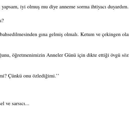
 yapsam, iyi olmuş mu diye anneme sorma ihtiyacı duyardım.
a?
 bahsedilmesinden gına gelmiş olmalı. Ketum ve çekingen olan
lduğunu, öğretmenimizin Anneler Günü için dikte ettiği övgü sö
 mi? Çünkü onu özlediğimi.’’
l ve sarsıcı...