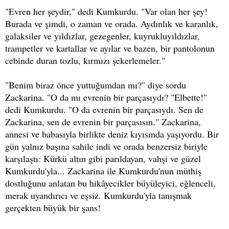
"Evren her şeydir," dedi Kumkurdu. "Var olan her şey!
Burada ve şimdi, o zaman ve orada. Aydınlık ve karanlık,
galaksiler ve yıldızlar, gezegenler, kuyrukluyıldızlar,
trampetler ve kartallar ve ayılar ve bazen, bir pantolonun
cebinde duran tozlu, kırmızı şekerlemeler."
"Benim biraz önce yuttuğumdan mı?" diye sordu
Zackarina. "O da mı evrenin bir parçasıydı? "Elbette!"
dedi Kumkurdu. "O da evrenin bir parçasıydı. Sen de
Zackarina, sen de evrenin bir parçasısın." Zackarina,
annesi ve babasıyla birlikte deniz kıyısında yaşıyordu. Bir
gün yalnız başına sahile indi ve orada benzersiz biriyle
karşılaştı: Kürkü altın gibi parıldayan, vahşi ve güzel
Kumkurdu'yla... Zackarina ile Kumkurdu'nun müthiş
dostluğunu anlatan bu hikâyecikler büyüleyici, eğlenceli,
merak uyandırıcı ve eşsiz. Kumkurdu'yla tanışmak
gerçekten büyük bir şans!