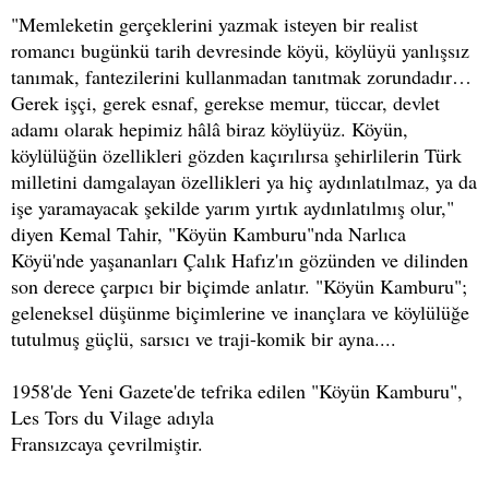
"Memleketin gerçeklerini yazmak isteyen bir realist
romancı bugünkü tarih devresinde köyü, köylüyü yanlışsız
tanımak, fantezilerini kullanmadan tanıtmak zorundadır…
Gerek işçi, gerek esnaf, gerekse memur, tüccar, devlet
adamı olarak hepimiz hâlâ biraz köylüyüz. Köyün,
köylülüğün özellikleri gözden kaçırılırsa şehirlilerin Türk
milletini damgalayan özellikleri ya hiç aydınlatılmaz, ya da
işe yaramayacak şekilde yarım yırtık aydınlatılmış olur,"
diyen Kemal Tahir, "Köyün Kamburu"nda Narlıca
Köyü'nde yaşananları Çalık Hafız'ın gözünden ve dilinden
son derece çarpıcı bir biçimde anlatır. "Köyün Kamburu";
geleneksel düşünme biçimlerine ve inançlara ve köylülüğe
tutulmuş güçlü, sarsıcı ve traji-komik bir ayna....
1958'de Yeni Gazete'de tefrika edilen "Köyün Kamburu",
Les Tors du Vilage adıyla
Fransızcaya çevrilmiştir.