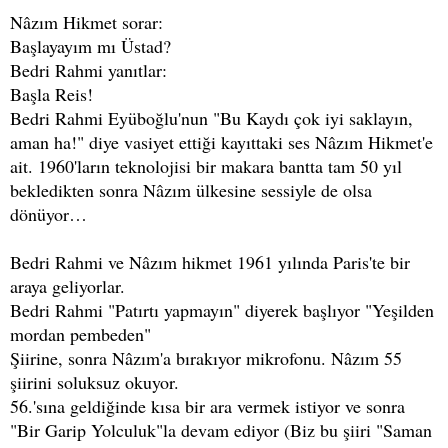
Nâzım Hikmet sorar:
Başlayayım mı Üstad?
Bedri Rahmi yanıtlar:
Başla Reis!
Bedri Rahmi Eyüboğlu'nun "Bu Kaydı çok iyi saklayın,
aman ha!" diye vasiyet ettiği kayıttaki ses Nâzım Hikmet'e
ait. 1960'ların teknolojisi bir makara bantta tam 50 yıl
bekledikten sonra Nâzım ülkesine sessiyle de olsa
dönüyor…
Bedri Rahmi ve Nâzım hikmet 1961 yılında Paris'te bir
araya geliyorlar.
Bedri Rahmi "Patırtı yapmayın" diyerek başlıyor "Yeşilden
mordan pembeden"
Şiirine, sonra Nâzım'a bırakıyor mikrofonu. Nâzım 55
şiirini soluksuz okuyor.
56.'sına geldiğinde kısa bir ara vermek istiyor ve sonra
"Bir Garip Yolculuk"la devam ediyor (Biz bu şiiri "Saman