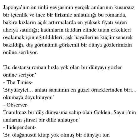
Japonya’nın en ünlü geyşasının gerçek anılarının kusursuz
bir içtenlik ve ince bir lirizmle anlatıldığı bu romanda,
bakire kızların açık artırmalarda en yüksek fiyatı veren
alıcıya satıldığı; kadınların iktidarı elinde tutan erkekleri
oyalamak için eğitildikleri; aşk hayallerine küçümsenerek
bakıldığı, dış görünümü görkemli bir dünya gözlerimizin
önüne seriliyor.
'Bu destansı roman hızla yok olan bir dünyayı gözler
önüne seriyor.'
- The Times-
'Büyüleyici... anlatı sanatının en güzel örneklerinden biri...
okumaya doyulmuyor.'
- Observer-
'İnanılmaz bir düş dünyasına sahip olan Golden, Sayuri'nin
anılarını şiirsel bir dille anlatıyor.'
- Independent-
'Bu olağanüstü kitap yok olmuş bir dünyayı tün